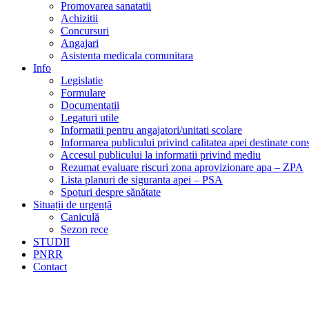
Promovarea sanatatii
Achizitii
Concursuri
Angajari
Asistenta medicala comunitara
Info
Legislatie
Formulare
Documentatii
Legaturi utile
Informatii pentru angajatori/unitati scolare
Informarea publicului privind calitatea apei destinate c
Accesul publicului la informatii privind mediu
Rezumat evaluare riscuri zona aprovizionare apa – ZPA
Lista planuri de siguranta apei – PSA
Spoturi despre sănătate
Situații de urgență
Caniculă
Sezon rece
STUDII
PNRR
Contact