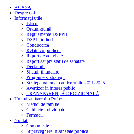
ACASA
Despre noi
Informaţii utile
Istoric
Organigramă
Regulamente DSPPH
DSP in teritoriu
Conducerea
Relatii cu publicul
Raport de activitate
Raport asupra starii de sanatate
Declaratii
Situatii financiare
Programe si strategii
Stratega nationala anticoruptie 2021-2025
Avertizor în interes public
TRANSPARENȚĂ DECIZIONALĂ
Unitati sanitare din Prahova
Medici de familie
Cabinete individuale
Farmacii
Noutati
Comunicate
Supraveghere in sanatate publica