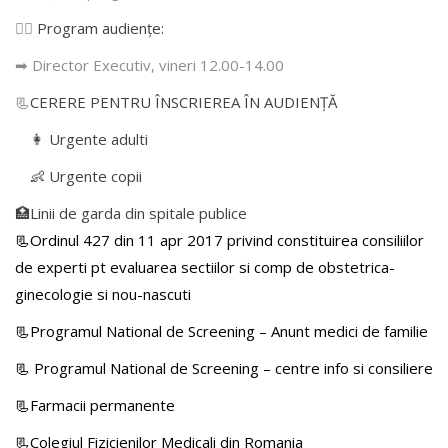
👩‍⚕️
Program audiențe
:
➡ Director Executiv, vineri 12.00-14.00
📃
CERERE PENTRU ÎNSCRIEREA ÎN AUDIENŢĂ
👩 Urgente adulti
👶 Urgente copii
🏥Linii de garda din spitale publice
📃Ordinul 427 din 11 apr 2017 privind constituirea consiliilor
de experti pt evaluarea sectiilor si comp de obstetrica-
ginecologie si nou-nascuti
📃Programul National de Screening – Anunt medici de familie
📃
Programul National de Screening – centre info si consiliere
📃Farmacii permanente
📃Colegiul Fizicienilor Medicali din Romania