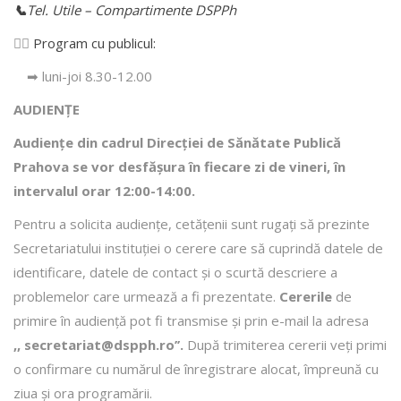
📞
Tel. Utile – Compartimente DSPPh
👩‍⚕️
Program cu publicul:
➡ luni-joi 8.30-12.00
AUDIENȚE
Audiențe din cadrul Direcţiei de Sănătate Publică
Prahova se vor desfăşura în fiecare zi de vineri, în
intervalul orar 12:00-14:00.
Pentru a solicita audienţe, cetăţenii sunt rugaţi să prezinte
Secretariatului instituției o cerere care să cuprindă datele de
identificare, datele de contact şi o scurtă descriere a
problemelor care urmează a fi prezentate.
Cererile
de
primire în audienţă pot fi transmise şi prin e-mail la adresa
,, secretariat@dspph.ro’’.
După trimiterea cererii veţi primi
o confirmare cu numărul de înregistrare alocat, împreună cu
ziua şi ora programării.