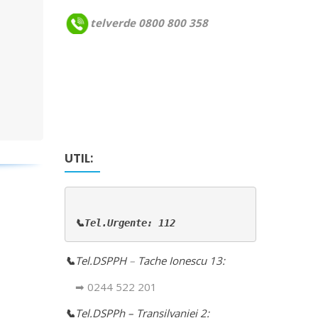
telverde 0800 800 358
UTIL:
📞Tel.Urgente: 112
📞
Tel.DSPPH
–
Tache Ionescu 13:
➡ 0244 522 201
📞
Tel.DSPPh – Transilvaniei 2: