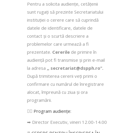
Pentru a solicita audienţe, cetăţenii
sunt rugaţi să prezinte Secretariatului
instituției o cerere care să cuprindă
datele de identificare, datele de
contact şi o scurtă descriere a
problemelor care urmează a fi
prezentate.
Cererile
de primire în
audienţă pot fi transmise şi prin e-mail
la adresa
,, secretariat@dspph.ro’’.
După trimiterea cererii veţi primi o
confirmare cu numărul de înregistrare
alocat, împreună cu ziua şi ora
programării.
👩‍⚕️
Program audiențe
:
➡ Director Executiv, vineri 12.00-14.00