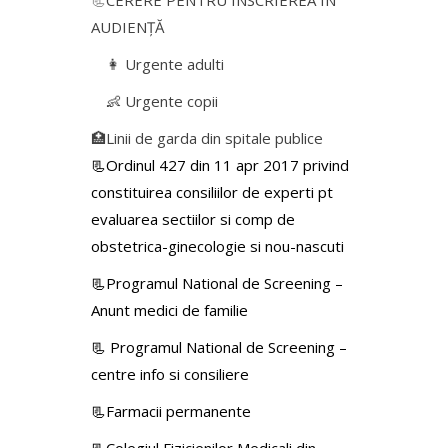
📃
CERERE PENTRU ÎNSCRIEREA ÎN
AUDIENŢĂ
👩 Urgente adulti
👶 Urgente copii
🏥Linii de garda din spitale publice
📃Ordinul 427 din 11 apr 2017 privind
constituirea consiliilor de experti pt
evaluarea sectiilor si comp de
obstetrica-ginecologie si nou-nascuti
📃Programul National de Screening –
Anunt medici de familie
📃
Programul National de Screening –
centre info si consiliere
📃Farmacii permanente