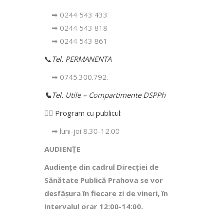
➡ 0244 543 433
➡ 0244 543 818
➡ 0244 543 861
📞
Tel. PERMANENTA
➡ 0745.300.792.
📞
Tel. Utile – Compartimente DSPPh
👩‍⚕️
Program cu publicul:
➡ luni-joi 8.30-12.00
AUDIENȚE
Audiențe din cadrul Direcţiei de
Sănătate Publică Prahova se vor
desfăşura în fiecare zi de vineri, în
intervalul orar 12:00-14:00.