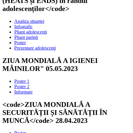
(HEATS și ENDS) în rândul
adolescenților</code>
Analiza situației
Infografic
Pliant adolescenti
Pliant parinti
Poster
Prezentare adolescenti
ZIUA MONDIALĂ A IGIENEI
MÂINILOR" 05.05.2023
Poster 1
Poster 2
Informare
<code>ZIUA MONDIALĂ A
SECURITĂȚII ȘI SĂNĂTĂȚII ÎN
MUNCĂ</code> 28.04.2023
Poster