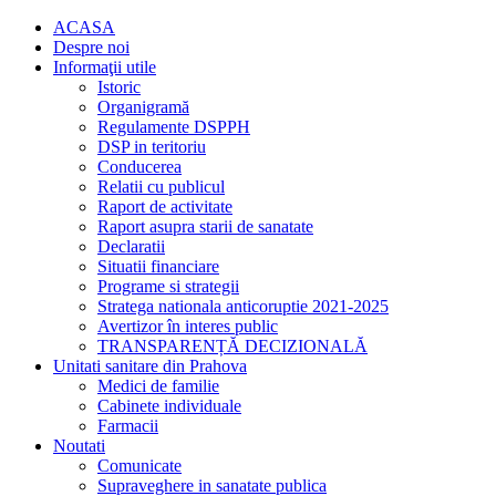
ACASA
Despre noi
Informaţii utile
Istoric
Organigramă
Regulamente DSPPH
DSP in teritoriu
Conducerea
Relatii cu publicul
Raport de activitate
Raport asupra starii de sanatate
Declaratii
Situatii financiare
Programe si strategii
Stratega nationala anticoruptie 2021-2025
Avertizor în interes public
TRANSPARENȚĂ DECIZIONALĂ
Unitati sanitare din Prahova
Medici de familie
Cabinete individuale
Farmacii
Noutati
Comunicate
Supraveghere in sanatate publica