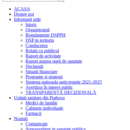
ACASA
Despre noi
Informaţii utile
Istoric
Organigramă
Regulamente DSPPH
DSP in teritoriu
Conducerea
Relatii cu publicul
Raport de activitate
Raport asupra starii de sanatate
Declaratii
Situatii financiare
Programe si strategii
Stratega nationala anticoruptie 2021-2025
Avertizor în interes public
TRANSPARENȚĂ DECIZIONALĂ
Unitati sanitare din Prahova
Medici de familie
Cabinete individuale
Farmacii
Noutati
Comunicate
Supraveghere in sanatate publica