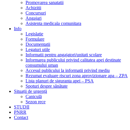
Promovarea sanatatii
Achizitii
Concursuri
Angajari
Asistenta medicala comunitara
Info
Legislatie
Formulare
Documentatii
Legaturi utile
Informatii pentru angajatori/unitati scolare
Informarea publicului privind calitatea apei destinate
consumului uman
Accesul publicului la informatii privind mediu
Rezumat evaluare riscuri zona aprovizionare apa – ZPA
Lista planuri de siguranta apei – PSA
Spoturi despre sănătate
Situații de urgență
Caniculă
Sezon rece
STUDII
PNRR
Contact