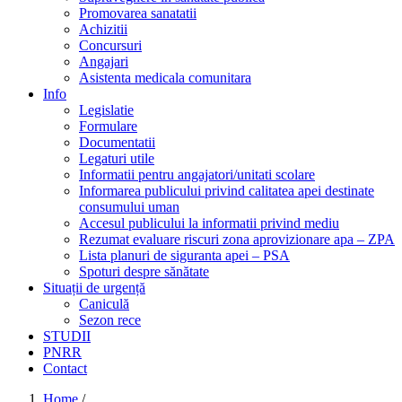
Promovarea sanatatii
Achizitii
Concursuri
Angajari
Asistenta medicala comunitara
Info
Legislatie
Formulare
Documentatii
Legaturi utile
Informatii pentru angajatori/unitati scolare
Informarea publicului privind calitatea apei destinate
consumului uman
Accesul publicului la informatii privind mediu
Rezumat evaluare riscuri zona aprovizionare apa – ZPA
Lista planuri de siguranta apei – PSA
Spoturi despre sănătate
Situații de urgență
Caniculă
Sezon rece
STUDII
PNRR
Contact
Home
/