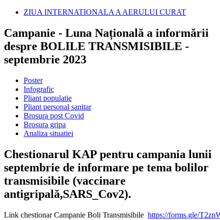
ZIUA INTERNATIONALA A AERULUI CURAT
Campanie - Luna Națională a informării
despre BOLILE TRANSMISIBILE -
septembrie 2023
Poster
Infografic
Pliant populatie
Pliant personal sanitar
Brosura post Covid
Brosura gripa
Analiza situatiei
Chestionarul KAP pentru campania lunii
septembrie de informare pe tema bolilor
transmisibile (vaccinare
antigripală,SARS_Cov2).
Link chestionar Campanie Boli Transmisibile
https://forms.gle/T