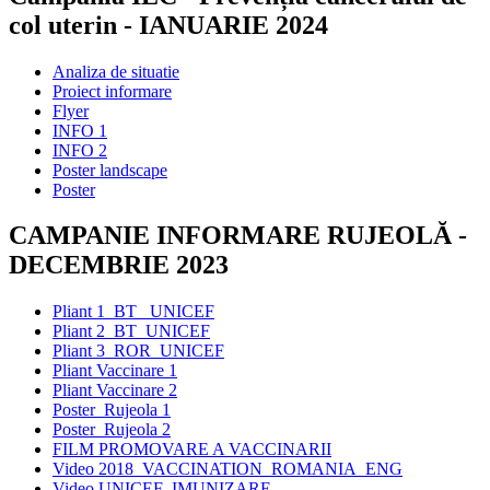
col uterin - IANUARIE 2024
Analiza de situatie
Proiect informare
Flyer
INFO 1
INFO 2
Poster landscape
Poster
CAMPANIE INFORMARE RUJEOLĂ -
DECEMBRIE 2023
Pliant 1_BT_ UNICEF
Pliant 2_BT_UNICEF
Pliant 3_ROR_UNICEF
Pliant Vaccinare 1
Pliant Vaccinare 2
Poster_Rujeola 1
Poster_Rujeola 2
FILM PROMOVARE A VACCINARII
Video 2018_VACCINATION_ROMANIA_ENG
Video UNICEF_IMUNIZARE