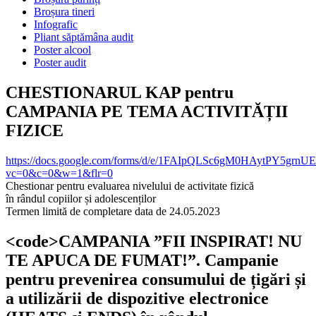
Broșura tineri
Infografic
Pliant săptămâna audit
Poster alcool
Poster audit
CHESTIONARUL KAP pentru
CAMPANIA PE TEMA ACTIVITĂȚII
FIZICE
https://docs.google.com/forms/d/e/1FAIpQLSc6gM0HAytPY5g
vc=0&c=0&w=1&flr=0
Chestionar pentru evaluarea nivelului de activitate fizică
în rândul copiilor și adolescenților
Termen limită de completare data de 24.05.2023
<code>CAMPANIA ”FII INSPIRAT! NU
TE APUCA DE FUMAT!”. Campanie
pentru prevenirea consumului de țigări și
a utilizării de dispozitive electronice