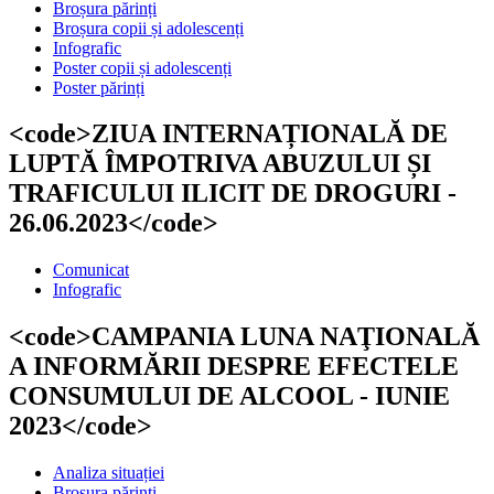
Broșura părinți
Broșura copii și adolescenți
Infografic
Poster copii și adolescenți
Poster părinți
<code>ZIUA INTERNAȚIONALĂ DE
LUPTĂ ÎMPOTRIVA ABUZULUI ȘI
TRAFICULUI ILICIT DE DROGURI -
26.06.2023</code>
Comunicat
Infografic
<code>CAMPANIA LUNA NAŢIONALĂ
A INFORMĂRII DESPRE EFECTELE
CONSUMULUI DE ALCOOL - IUNIE
2023</code>
Analiza situației
Broșura părinți