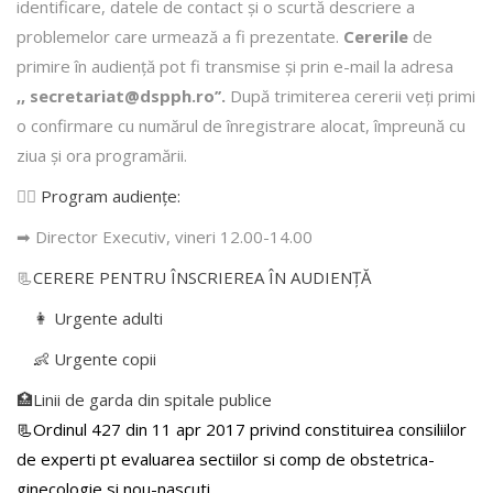
identificare, datele de contact şi o scurtă descriere a
problemelor care urmează a fi prezentate.
Cererile
de
primire în audienţă pot fi transmise şi prin e-mail la adresa
,, secretariat@dspph.ro’’.
După trimiterea cererii veţi primi
o confirmare cu numărul de înregistrare alocat, împreună cu
ziua şi ora programării.
👩‍⚕️
Program audiențe
:
➡ Director Executiv, vineri 12.00-14.00
📃
CERERE PENTRU ÎNSCRIEREA ÎN AUDIENŢĂ
👩 Urgente adulti
👶 Urgente copii
🏥Linii de garda din spitale publice
📃Ordinul 427 din 11 apr 2017 privind constituirea consiliilor
de experti pt evaluarea sectiilor si comp de obstetrica-
ginecologie si nou-nascuti