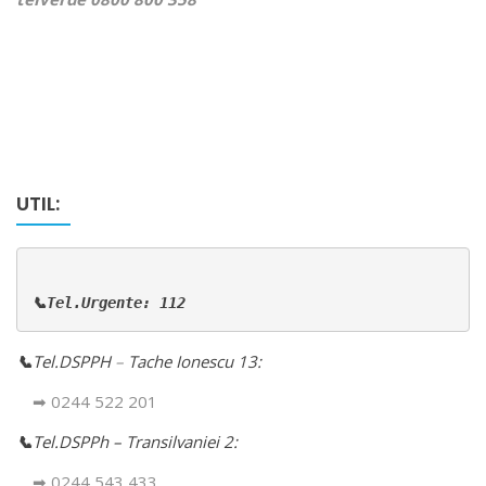
UTIL:
📞Tel.Urgente: 112
📞
Tel.DSPPH
–
Tache Ionescu 13:
➡ 0244 522 201
📞
Tel.DSPPh – Transilvaniei 2:
➡ 0244 543 433