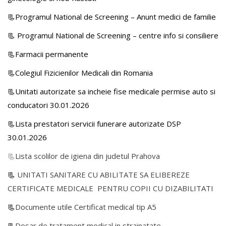
📃Programul National de Screening – Anunt medici de familie
📃
Programul National de Screening – centre info si consiliere
📃Farmacii permanente
📃Colegiul Fizicienilor Medicali din Romania
📃Unitati autorizate sa incheie fise medicale permise auto si
conducatori 30.01.2026
📃Lista prestatori servicii funerare autorizate DSP
30.01.2026
📃
Lista scolilor de igiena din judetul Prahova
📃
UNITATI SANITARE CU ABILITATE SA ELIBEREZE
CERTIFICATE MEDICALE PENTRU COPII CU DIZABILITATI
📃
Documente utile Certificat medical tip A5
📃
Dosar de tratament medical in strainatate