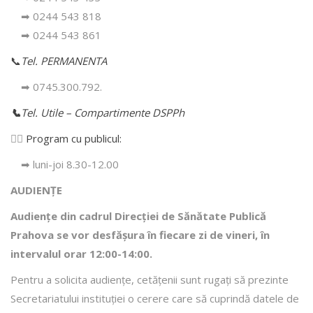
➡ 0244 543 818
➡ 0244 543 861
📞
Tel. PERMANENTA
➡ 0745.300.792.
📞
Tel. Utile – Compartimente DSPPh
👩‍⚕️
Program cu publicul:
➡ luni-joi 8.30-12.00
AUDIENȚE
Audiențe din cadrul Direcţiei de Sănătate Publică
Prahova se vor desfăşura în fiecare zi de vineri, în
intervalul orar 12:00-14:00.
Pentru a solicita audienţe, cetăţenii sunt rugaţi să prezinte
Secretariatului instituției o cerere care să cuprindă datele de