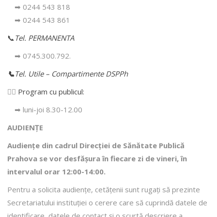
➡ 0244 543 818
➡ 0244 543 861
📞
Tel. PERMANENTA
➡ 0745.300.792.
📞
Tel. Utile – Compartimente DSPPh
👩‍⚕️
Program cu publicul:
➡ luni-joi 8.30-12.00
AUDIENȚE
Audiențe din cadrul Direcţiei de Sănătate Publică
Prahova se vor desfăşura în fiecare zi de vineri, în
intervalul orar 12:00-14:00.
Pentru a solicita audienţe, cetăţenii sunt rugaţi să prezinte
Secretariatului instituției o cerere care să cuprindă datele de
identificare, datele de contact şi o scurtă descriere a