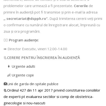
problemelor care urmează a fi prezentate.
Cererile
de
primire în audienţă pot fi transmise şi prin e-mail la adresa
,, secretariat@dspph.ro’’.
După trimiterea cererii veţi primi
o confirmare cu numărul de înregistrare alocat, împreună cu
ziua şi ora programării.
👩‍⚕️
Program audiențe
:
➡ Director Executiv, vineri 12.00-14.00
📃
CERERE PENTRU ÎNSCRIEREA ÎN AUDIENŢĂ
👩 Urgente adulti
👶 Urgente copii
🏥Linii de garda din spitale publice
📃Ordinul 427 din 11 apr 2017 privind constituirea consiliilor
de experti pt evaluarea sectiilor si comp de obstetrica-
ginecologie si nou-nascuti