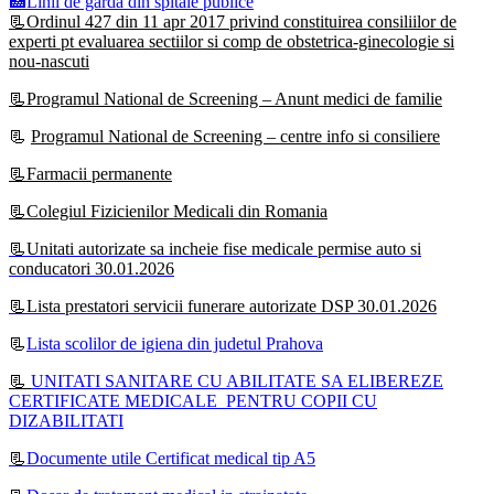
🏥Linii de garda din spitale publice
📃Ordinul 427 din 11 apr 2017 privind constituirea consiliilor de
experti pt evaluarea sectiilor si comp de obstetrica-ginecologie si
nou-nascuti
📃Programul National de Screening – Anunt medici de familie
📃
Programul National de Screening – centre info si consiliere
📃Farmacii permanente
📃Colegiul Fizicienilor Medicali din Romania
📃Unitati autorizate sa incheie fise medicale permise auto si
conducatori 30.01.2026
📃Lista prestatori servicii funerare autorizate DSP 30.01.2026
📃
Lista scolilor de igiena din judetul Prahova
📃
UNITATI SANITARE CU ABILITATE SA ELIBEREZE
CERTIFICATE MEDICALE PENTRU COPII CU
DIZABILITATI
📃
Documente utile Certificat medical tip A5