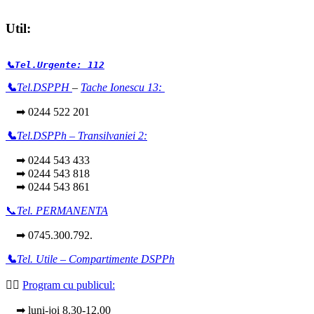
Util:
📞Tel.Urgente: 112
📞
Tel.DSPPH
–
Tache Ionescu 13:
➡ 0244 522 201
📞
Tel.DSPPh – Transilvaniei 2:
➡ 0244 543 433
➡ 0244 543 818
➡ 0244 543 861
📞
Tel. PERMANENTA
➡ 0745.300.792.
📞
Tel. Utile – Compartimente DSPPh
👩‍⚕️
Program cu publicul:
➡ luni-joi 8.30-12.00