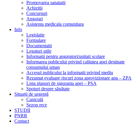
Promovarea sanatatii
Achizitii
Concursuri
Angajari
Asistenta medicala comunitara
Info
Legislatie
Formulare
Documentatii
Legaturi utile
Informatii pentru angajatori/unitati scolare
Informarea publicului privind calitatea apei destinate
consumului uman
Accesul publicului la informatii privind mediu
Rezumat evaluare riscuri zona aprovizionare apa – ZPA
Lista planuri de siguranta apei – PSA
Spoturi despre sănătate
Situații de urgență
Caniculă
Sezon rece
STUDII
PNRR
Contact