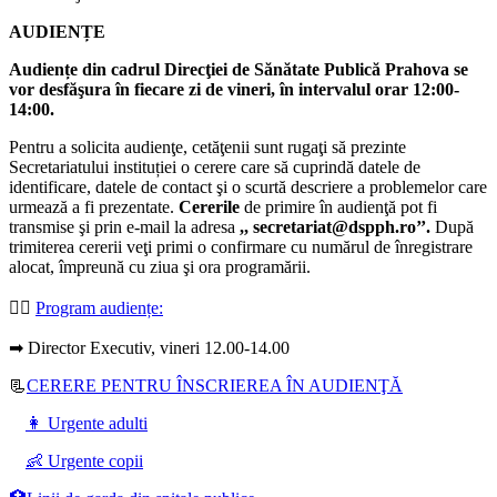
AUDIENȚE
Audiențe din cadrul Direcţiei de Sănătate Publică Prahova se
vor desfăşura în fiecare zi de vineri, în intervalul orar 12:00-
14:00.
Pentru a solicita audienţe, cetăţenii sunt rugaţi să prezinte
Secretariatului instituției o cerere care să cuprindă datele de
identificare, datele de contact şi o scurtă descriere a problemelor care
urmează a fi prezentate.
Cererile
de primire în audienţă pot fi
transmise şi prin e-mail la adresa
,, secretariat@dspph.ro’’.
După
trimiterea cererii veţi primi o confirmare cu numărul de înregistrare
alocat, împreună cu ziua şi ora programării.
👩‍⚕️
Program audiențe
:
➡ Director Executiv, vineri 12.00-14.00
📃
CERERE PENTRU ÎNSCRIEREA ÎN AUDIENŢĂ
👩 Urgente adulti
👶 Urgente copii