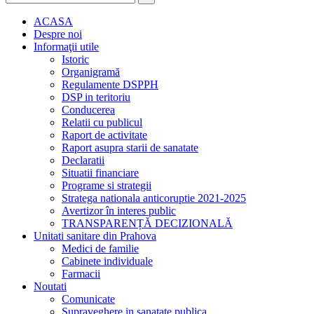
ACASA
Despre noi
Informaţii utile
Istoric
Organigramă
Regulamente DSPPH
DSP in teritoriu
Conducerea
Relatii cu publicul
Raport de activitate
Raport asupra starii de sanatate
Declaratii
Situatii financiare
Programe si strategii
Stratega nationala anticoruptie 2021-2025
Avertizor în interes public
TRANSPARENȚĂ DECIZIONALĂ
Unitati sanitare din Prahova
Medici de familie
Cabinete individuale
Farmacii
Noutati
Comunicate
Supraveghere in sanatate publica