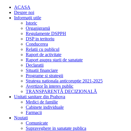
ACASA
Despre noi
Informaţii utile
Istoric
Organigramă
Regulamente DSPPH
DSP in teritoriu
Conducerea
Relatii cu publicul
Raport de activitate
Raport asupra starii de sanatate
Declaratii
Situatii financiare
Programe si strategii
Stratega nationala anticoruptie 2021-2025
Avertizor în interes public
TRANSPARENȚĂ DECIZIONALĂ
Unitati sanitare din Prahova
Medici de familie
Cabinete individuale
Farmacii
Noutati
Comunicate
Supraveghere in sanatate publica