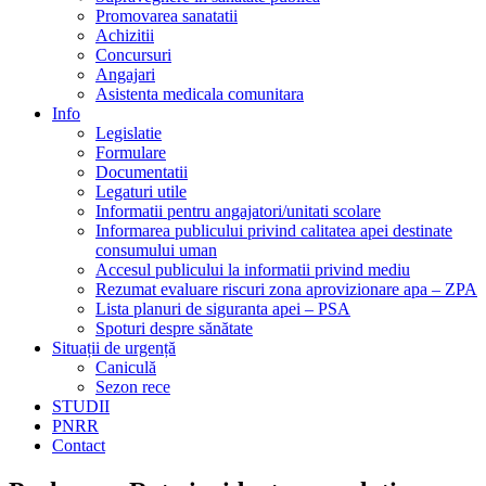
Promovarea sanatatii
Achizitii
Concursuri
Angajari
Asistenta medicala comunitara
Info
Legislatie
Formulare
Documentatii
Legaturi utile
Informatii pentru angajatori/unitati scolare
Informarea publicului privind calitatea apei destinate
consumului uman
Accesul publicului la informatii privind mediu
Rezumat evaluare riscuri zona aprovizionare apa – ZPA
Lista planuri de siguranta apei – PSA
Spoturi despre sănătate
Situații de urgență
Caniculă
Sezon rece
STUDII
PNRR
Contact