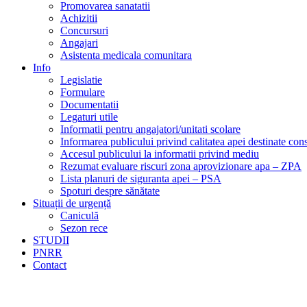
Promovarea sanatatii
Achizitii
Concursuri
Angajari
Asistenta medicala comunitara
Info
Legislatie
Formulare
Documentatii
Legaturi utile
Informatii pentru angajatori/unitati scolare
Informarea publicului privind calitatea apei destinate c
Accesul publicului la informatii privind mediu
Rezumat evaluare riscuri zona aprovizionare apa – ZPA
Lista planuri de siguranta apei – PSA
Spoturi despre sănătate
Situații de urgență
Caniculă
Sezon rece
STUDII
PNRR
Contact