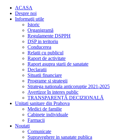
ACASA
Despre noi
Informaţii utile
Istoric
Organigramă
Regulamente DSPPH
DSP in teritoriu
Conducerea
Relatii cu publicul
Raport de activitate
Raport asupra starii de sanatate
Declaratii
Situatii financiare
Programe si strategii
Stratega nationala anticoruptie 2021-2025
Avertizor în interes public
TRANSPARENȚĂ DECIZIONALĂ
Unitati sanitare din Prahova
Medici de familie
Cabinete individuale
Farmacii
Noutati
Comunicate
Supraveghere in sanatate publica