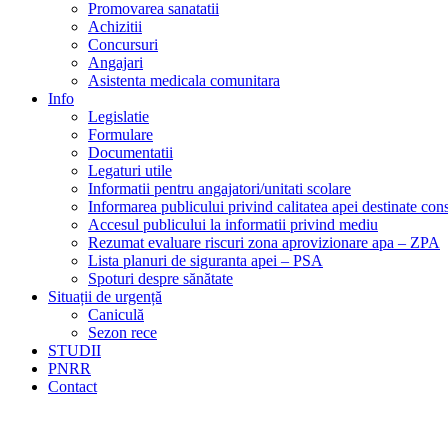
Promovarea sanatatii
Achizitii
Concursuri
Angajari
Asistenta medicala comunitara
Info
Legislatie
Formulare
Documentatii
Legaturi utile
Informatii pentru angajatori/unitati scolare
Informarea publicului privind calitatea apei destinate c
Accesul publicului la informatii privind mediu
Rezumat evaluare riscuri zona aprovizionare apa – ZPA
Lista planuri de siguranta apei – PSA
Spoturi despre sănătate
Situații de urgență
Caniculă
Sezon rece
STUDII
PNRR
Contact