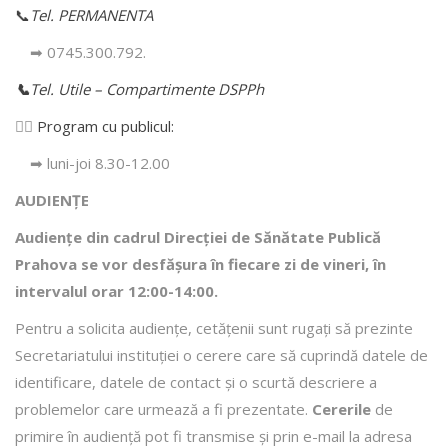
📞
Tel. PERMANENTA
➡ 0745.300.792.
📞
Tel. Utile – Compartimente DSPPh
👩‍⚕️
Program cu publicul:
➡ luni-joi 8.30-12.00
AUDIENȚE
Audiențe din cadrul Direcţiei de Sănătate Publică
Prahova se vor desfăşura în fiecare zi de vineri, în
intervalul orar 12:00-14:00.
Pentru a solicita audienţe, cetăţenii sunt rugaţi să prezinte
Secretariatului instituției o cerere care să cuprindă datele de
identificare, datele de contact şi o scurtă descriere a
problemelor care urmează a fi prezentate.
Cererile
de
primire în audienţă pot fi transmise şi prin e-mail la adresa