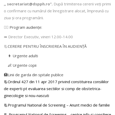
,, secretariat@dspph.ro’’.
După trimiterea cererii veţi primi
o confirmare cu numărul de înregistrare alocat, împreună cu
ziua şi ora programării.
👩‍⚕️
Program audiențe
:
➡ Director Executiv, vineri 12.00-14.00
📃
CERERE PENTRU ÎNSCRIEREA ÎN AUDIENŢĂ
👩 Urgente adulti
👶 Urgente copii
🏥Linii de garda din spitale publice
📃Ordinul 427 din 11 apr 2017 privind constituirea consiliilor
de experti pt evaluarea sectiilor si comp de obstetrica-
ginecologie si nou-nascuti
📃Programul National de Screening – Anunt medici de familie
📃
Programul National de Screening – centre info si consiliere