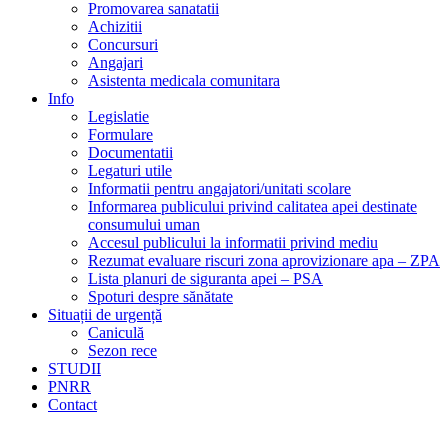
Promovarea sanatatii
Achizitii
Concursuri
Angajari
Asistenta medicala comunitara
Info
Legislatie
Formulare
Documentatii
Legaturi utile
Informatii pentru angajatori/unitati scolare
Informarea publicului privind calitatea apei destinate
consumului uman
Accesul publicului la informatii privind mediu
Rezumat evaluare riscuri zona aprovizionare apa – ZPA
Lista planuri de siguranta apei – PSA
Spoturi despre sănătate
Situații de urgență
Caniculă
Sezon rece
STUDII
PNRR
Contact