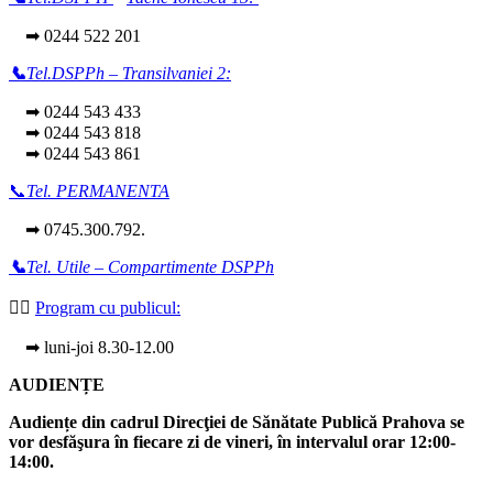
➡ 0244 522 201
📞
Tel.DSPPh – Transilvaniei 2:
➡ 0244 543 433
➡ 0244 543 818
➡ 0244 543 861
📞
Tel. PERMANENTA
➡ 0745.300.792.
📞
Tel. Utile – Compartimente DSPPh
👩‍⚕️
Program cu publicul:
➡ luni-joi 8.30-12.00
AUDIENȚE
Audiențe din cadrul Direcţiei de Sănătate Publică Prahova se
vor desfăşura în fiecare zi de vineri, în intervalul orar 12:00-
14:00.