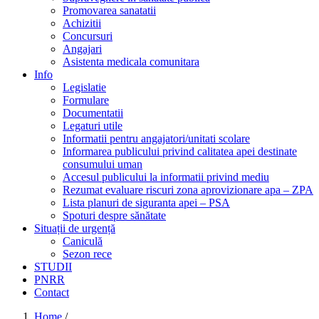
Promovarea sanatatii
Achizitii
Concursuri
Angajari
Asistenta medicala comunitara
Info
Legislatie
Formulare
Documentatii
Legaturi utile
Informatii pentru angajatori/unitati scolare
Informarea publicului privind calitatea apei destinate
consumului uman
Accesul publicului la informatii privind mediu
Rezumat evaluare riscuri zona aprovizionare apa – ZPA
Lista planuri de siguranta apei – PSA
Spoturi despre sănătate
Situații de urgență
Caniculă
Sezon rece
STUDII
PNRR
Contact
Home
/