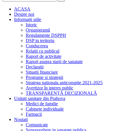
ACASA
Despre noi
Informaţii utile
Istoric
Organigramă
Regulamente DSPPH
DSP in teritoriu
Conducerea
Relatii cu publicul
Raport de activitate
Raport asupra starii de sanatate
Declaratii
Situatii financiare
Programe si strategii
Stratega nationala anticoruptie 2021-2025
Avertizor în interes public
TRANSPARENȚĂ DECIZIONALĂ
Unitati sanitare din Prahova
Medici de familie
Cabinete individuale
Farmacii
Noutati
Comunicate
Supraveghere in sanatate publica