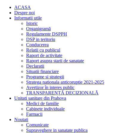
ACASA
Despre noi
Informaţii utile
Istoric
Organigramă
Regulamente DSPPH
DSP in teritoriu
Conducerea
Relatii cu publicul
Raport de activitate
Raport asupra starii de sanatate
Declaratii
Situatii financiare
Programe si strategii
Stratega nationala anticoruptie 2021-2025
Avertizor în interes public
TRANSPARENȚĂ DECIZIONALĂ
Unitati sanitare din Prahova
Medici de familie
Cabinete individuale
Farmacii
Noutati
Comunicate
Supraveghere in sanatate publica