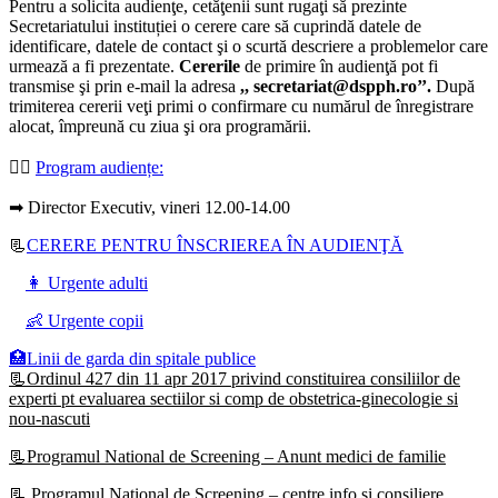
Pentru a solicita audienţe, cetăţenii sunt rugaţi să prezinte
Secretariatului instituției o cerere care să cuprindă datele de
identificare, datele de contact şi o scurtă descriere a problemelor care
urmează a fi prezentate.
Cererile
de primire în audienţă pot fi
transmise şi prin e-mail la adresa
,, secretariat@dspph.ro’’.
După
trimiterea cererii veţi primi o confirmare cu numărul de înregistrare
alocat, împreună cu ziua şi ora programării.
👩‍⚕️
Program audiențe
:
➡ Director Executiv, vineri 12.00-14.00
📃
CERERE PENTRU ÎNSCRIEREA ÎN AUDIENŢĂ
👩 Urgente adulti
👶 Urgente copii
🏥Linii de garda din spitale publice
📃Ordinul 427 din 11 apr 2017 privind constituirea consiliilor de
experti pt evaluarea sectiilor si comp de obstetrica-ginecologie si
nou-nascuti
📃Programul National de Screening – Anunt medici de familie
📃
Programul National de Screening – centre info si consiliere