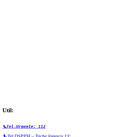
Util:
📞Tel.Urgente: 112
📞
Tel.DSPPH
–
Tache Ionescu 13: