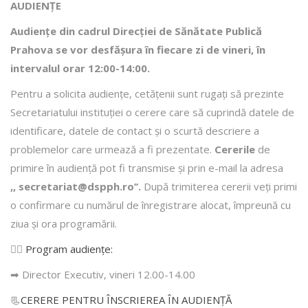
AUDIENȚE
Audiențe din cadrul Direcţiei de Sănătate Publică
Prahova se vor desfăşura în fiecare zi de vineri, în
intervalul orar 12:00-14:00.
Pentru a solicita audienţe, cetăţenii sunt rugaţi să prezinte
Secretariatului instituției o cerere care să cuprindă datele de
identificare, datele de contact şi o scurtă descriere a
problemelor care urmează a fi prezentate.
Cererile
de
primire în audienţă pot fi transmise şi prin e-mail la adresa
,, secretariat@dspph.ro’’.
După trimiterea cererii veţi primi
o confirmare cu numărul de înregistrare alocat, împreună cu
ziua şi ora programării.
👩‍⚕️
Program audiențe
:
➡ Director Executiv, vineri 12.00-14.00
📃
CERERE PENTRU ÎNSCRIEREA ÎN AUDIENŢĂ