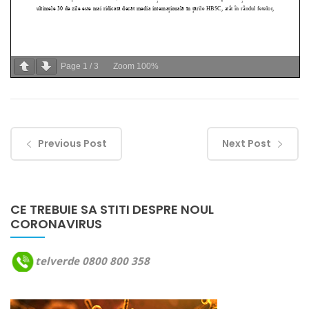
Page
1
/
3
Zoom
100%
Previous Post
Next Post
CE TREBUIE SA STITI DESPRE NOUL
CORONAVIRUS
telverde 0800 800 358