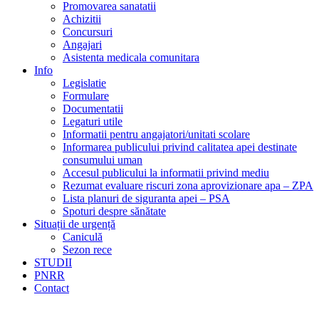
Promovarea sanatatii
Achizitii
Concursuri
Angajari
Asistenta medicala comunitara
Info
Legislatie
Formulare
Documentatii
Legaturi utile
Informatii pentru angajatori/unitati scolare
Informarea publicului privind calitatea apei destinate
consumului uman
Accesul publicului la informatii privind mediu
Rezumat evaluare riscuri zona aprovizionare apa – ZPA
Lista planuri de siguranta apei – PSA
Spoturi despre sănătate
Situații de urgență
Caniculă
Sezon rece
STUDII
PNRR
Contact