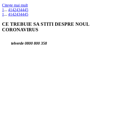
Citește mai mult
1
...
41
42
43
44
45
1
...
41
42
43
44
45
CE TREBUIE SA STITI DESPRE NOUL
CORONAVIRUS
telverde 0800 800 358