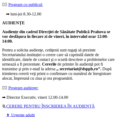
👩‍⚕️
Program cu publicul:
➡ luni-joi 8.30-12.00
AUDIENȚE
Audiențe din cadrul Direcţiei de Sănătate Publică Prahova se
vor desfăşura în fiecare zi de vineri, în intervalul orar 12:00-
14:00.
Pentru a solicita audienţe, cetăţenii sunt rugaţi să prezinte
Secretariatului instituției o cerere care să cuprindă datele de
identificare, datele de contact şi o scurtă descriere a problemelor care
urmează a fi prezentate.
Cererile
de primire în audienţă pot fi
transmise şi prin e-mail la adresa
,, secretariat@dspph.ro’’.
După
trimiterea cererii veţi primi o confirmare cu numărul de înregistrare
alocat, împreună cu ziua şi ora programării.
👩‍⚕️
Program audiențe
:
➡ Director Executiv, vineri 12.00-14.00
📃
CERERE PENTRU ÎNSCRIEREA ÎN AUDIENŢĂ
👩 Urgente adulti