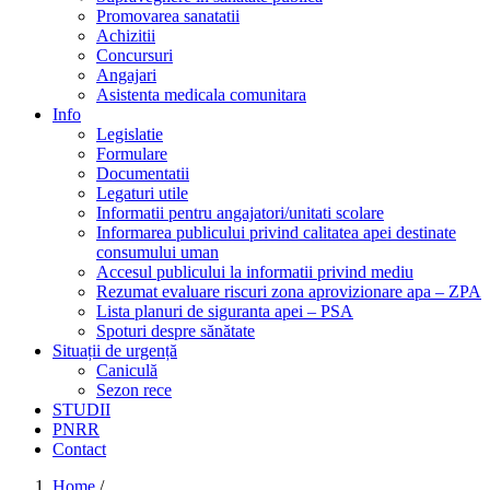
Promovarea sanatatii
Achizitii
Concursuri
Angajari
Asistenta medicala comunitara
Info
Legislatie
Formulare
Documentatii
Legaturi utile
Informatii pentru angajatori/unitati scolare
Informarea publicului privind calitatea apei destinate
consumului uman
Accesul publicului la informatii privind mediu
Rezumat evaluare riscuri zona aprovizionare apa – ZPA
Lista planuri de siguranta apei – PSA
Spoturi despre sănătate
Situații de urgență
Caniculă
Sezon rece
STUDII
PNRR
Contact
Home
/