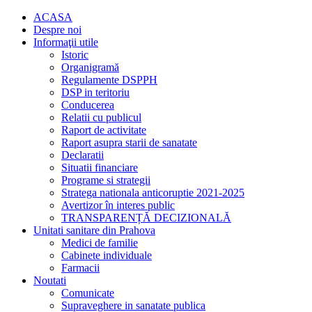
ACASA
Despre noi
Informaţii utile
Istoric
Organigramă
Regulamente DSPPH
DSP in teritoriu
Conducerea
Relatii cu publicul
Raport de activitate
Raport asupra starii de sanatate
Declaratii
Situatii financiare
Programe si strategii
Stratega nationala anticoruptie 2021-2025
Avertizor în interes public
TRANSPARENȚĂ DECIZIONALĂ
Unitati sanitare din Prahova
Medici de familie
Cabinete individuale
Farmacii
Noutati
Comunicate
Supraveghere in sanatate publica