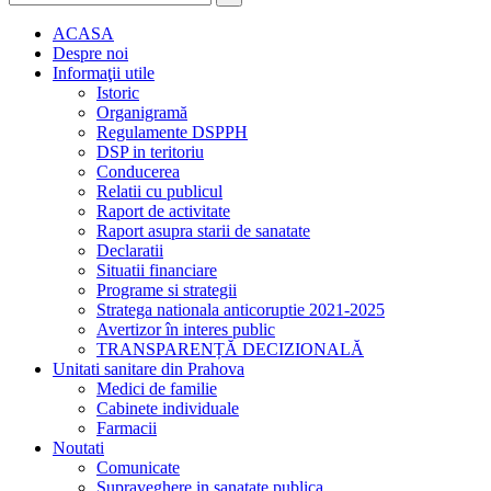
ACASA
Despre noi
Informaţii utile
Istoric
Organigramă
Regulamente DSPPH
DSP in teritoriu
Conducerea
Relatii cu publicul
Raport de activitate
Raport asupra starii de sanatate
Declaratii
Situatii financiare
Programe si strategii
Stratega nationala anticoruptie 2021-2025
Avertizor în interes public
TRANSPARENȚĂ DECIZIONALĂ
Unitati sanitare din Prahova
Medici de familie
Cabinete individuale
Farmacii
Noutati
Comunicate
Supraveghere in sanatate publica