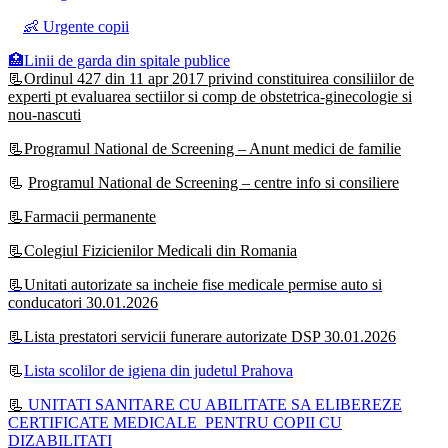
👶 Urgente copii
🏥Linii de garda din spitale publice
📃Ordinul 427 din 11 apr 2017 privind constituirea consiliilor de
experti pt evaluarea sectiilor si comp de obstetrica-ginecologie si
nou-nascuti
📃Programul National de Screening – Anunt medici de familie
📃
Programul National de Screening – centre info si consiliere
📃Farmacii permanente
📃Colegiul Fizicienilor Medicali din Romania
📃Unitati autorizate sa incheie fise medicale permise auto si
conducatori 30.01.2026
📃Lista prestatori servicii funerare autorizate DSP 30.01.2026
📃
Lista scolilor de igiena din judetul Prahova
📃
UNITATI SANITARE CU ABILITATE SA ELIBEREZE
CERTIFICATE MEDICALE PENTRU COPII CU
DIZABILITATI