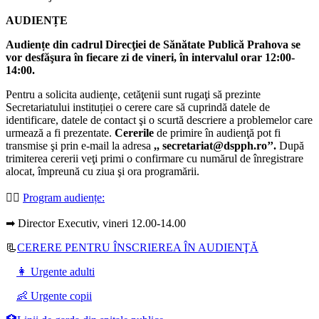
AUDIENȚE
Audiențe din cadrul Direcţiei de Sănătate Publică Prahova se
vor desfăşura în fiecare zi de vineri, în intervalul orar 12:00-
14:00.
Pentru a solicita audienţe, cetăţenii sunt rugaţi să prezinte
Secretariatului instituției o cerere care să cuprindă datele de
identificare, datele de contact şi o scurtă descriere a problemelor care
urmează a fi prezentate.
Cererile
de primire în audienţă pot fi
transmise şi prin e-mail la adresa
,, secretariat@dspph.ro’’.
După
trimiterea cererii veţi primi o confirmare cu numărul de înregistrare
alocat, împreună cu ziua şi ora programării.
👩‍⚕️
Program audiențe
:
➡ Director Executiv, vineri 12.00-14.00
📃
CERERE PENTRU ÎNSCRIEREA ÎN AUDIENŢĂ
👩 Urgente adulti
👶 Urgente copii