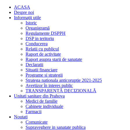
ACASA
Despre noi
Informaţii utile
Istoric
Organigramă
Regulamente DSPPH
DSP in teritoriu
Conducerea
Relatii cu publicul
Raport de activitate
Raport asupra starii de sanatate
Declaratii
Situatii financiare
Programe si strategii
Stratega nationala anticoruptie 2021-2025
Avertizor în interes public
TRANSPARENȚĂ DECIZIONALĂ
Unitati sanitare din Prahova
Medici de familie
Cabinete individuale
Farmacii
Noutati
Comunicate
Supraveghere in sanatate publica