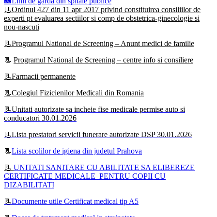
🏥Linii de garda din spitale publice
📃Ordinul 427 din 11 apr 2017 privind constituirea consiliilor de
experti pt evaluarea sectiilor si comp de obstetrica-ginecologie si
nou-nascuti
📃Programul National de Screening – Anunt medici de familie
📃
Programul National de Screening – centre info si consiliere
📃Farmacii permanente
📃Colegiul Fizicienilor Medicali din Romania
📃Unitati autorizate sa incheie fise medicale permise auto si
conducatori 30.01.2026
📃Lista prestatori servicii funerare autorizate DSP 30.01.2026
📃
Lista scolilor de igiena din judetul Prahova
📃
UNITATI SANITARE CU ABILITATE SA ELIBEREZE
CERTIFICATE MEDICALE PENTRU COPII CU
DIZABILITATI
📃
Documente utile Certificat medical tip A5