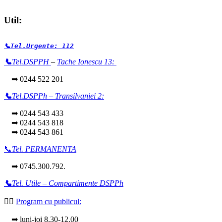
Util:
📞Tel.Urgente: 112
📞
Tel.DSPPH
–
Tache Ionescu 13:
➡ 0244 522 201
📞
Tel.DSPPh – Transilvaniei 2:
➡ 0244 543 433
➡ 0244 543 818
➡ 0244 543 861
📞
Tel. PERMANENTA
➡ 0745.300.792.
📞
Tel. Utile – Compartimente DSPPh
👩‍⚕️
Program cu publicul:
➡ luni-joi 8.30-12.00