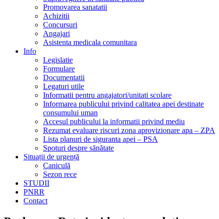
Promovarea sanatatii
Achizitii
Concursuri
Angajari
Asistenta medicala comunitara
Info
Legislatie
Formulare
Documentatii
Legaturi utile
Informatii pentru angajatori/unitati scolare
Informarea publicului privind calitatea apei destinate
consumului uman
Accesul publicului la informatii privind mediu
Rezumat evaluare riscuri zona aprovizionare apa – ZPA
Lista planuri de siguranta apei – PSA
Spoturi despre sănătate
Situații de urgență
Caniculă
Sezon rece
STUDII
PNRR
Contact