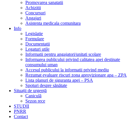
Promovarea sanatatii
Achizitii
Concursuri
Angajari
Asistenta medicala comunitara
Info
Legislatie
Formulare
Documentatii
Legaturi utile
Informatii pentru angajatori/unitati scolare
Informarea publicului privind calitatea apei destinate
consumului uman
Accesul publicului la informatii privind mediu
Rezumat evaluare riscuri zona aprovizionare apa – ZPA
Lista planuri de siguranta apei – PSA
Spoturi despre sănătate
Situații de urgență
Caniculă
Sezon rece
STUDII
PNRR
Contact