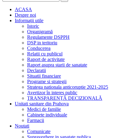
ACASA
Despre noi
Informaţii utile
Istoric
Organigramă
Regulamente DSPPH
DSP in teritoriu
Conducerea
Relatii cu publicul
Raport de activitate
Raport asupra starii de sanatate
Declaratii
Situatii financiare
Programe si strategii
Stratega nationala anticoruptie 2021-2025
Avertizor în interes public
TRANSPARENȚĂ DECIZIONALĂ
Unitati sanitare din Prahova
Medici de familie
Cabinete individuale
Farmacii
Noutati
Comunicate
Supraveghere in sanatate publica