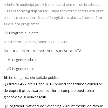
primire în audienţă pot fi transmise şi prin e-mail la adresa
,, secretariat@dspph.ro’’.
După trimiterea cererii veţi primi
o confirmare cu numărul de înregistrare alocat, împreună cu
ziua şi ora programării.
👩‍⚕️
Program audiențe
:
➡ Director Executiv, vineri 12.00-14.00
📃
CERERE PENTRU ÎNSCRIEREA ÎN AUDIENŢĂ
👩 Urgente adulti
👶 Urgente copii
🏥Linii de garda din spitale publice
📃Ordinul 427 din 11 apr 2017 privind constituirea consiliilor
de experti pt evaluarea sectiilor si comp de obstetrica-
ginecologie si nou-nascuti
📃Programul National de Screening – Anunt medici de familie