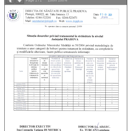
Page
1
/
1
Zoom
100%