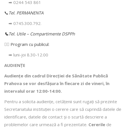
➡ 0244 543 861
📞
Tel. PERMANENTA
➡ 0745.300.792.
📞
Tel. Utile – Compartimente DSPPh
👩‍⚕️
Program cu publicul:
➡ luni-joi 8.30-12.00
AUDIENȚE
Audiențe din cadrul Direcţiei de Sănătate Publică
Prahova se vor desfăşura în fiecare zi de vineri, în
intervalul orar 12:00-14:00.
Pentru a solicita audienţe, cetăţenii sunt rugaţi să prezinte
Secretariatului instituției o cerere care să cuprindă datele de
identificare, datele de contact şi o scurtă descriere a
problemelor care urmează a fi prezentate.
Cererile
de