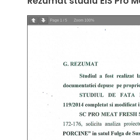
Rezumat studiu EIS Pro M
Page
1
/
5
Zoom
100%