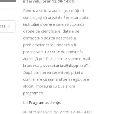
intervalul orar 12:00-14:00.
Pentru a solicita audienţe, cetăţenii
sunt rugaţi să prezinte Secretariatului
instituției o cerere care să cuprindă
ost
datele de identificare, datele de
contact şi o scurtă descriere a
problemelor care urmează a fi
prezentate.
Cererile
de primire în
audienţă pot fi transmise şi prin e-mail
la adresa
,, secretariat@dspph.ro’’.
După trimiterea cererii veţi primi o
confirmare cu numărul de înregistrare
alocat, împreună cu ziua şi ora
programării.
👩‍⚕️
Program audiențe
:
➡ Director Executiv, vineri 12.00-14.00