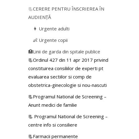
📃
CERERE PENTRU ÎNSCRIEREA ÎN
AUDIENŢĂ
👩 Urgente adulti
👶 Urgente copii
🏥Linii de garda din spitale publice
📃Ordinul 427 din 11 apr 2017 privind
constituirea consiliilor de experti pt
evaluarea sectiilor si comp de
obstetrica-ginecologie si nou-nascuti
📃Programul National de Screening –
Anunt medici de familie
📃
Programul National de Screening –
centre info si consiliere
📃Farmacii permanente