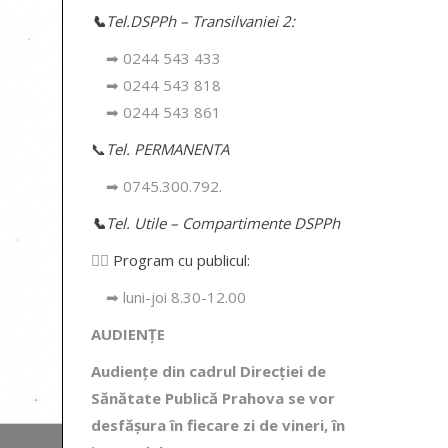
📞
Tel.DSPPh – Transilvaniei 2:
➡ 0244 543 433
➡ 0244 543 818
➡ 0244 543 861
📞
Tel. PERMANENTA
➡ 0745.300.792.
📞
Tel. Utile – Compartimente DSPPh
👩‍⚕️
Program cu publicul:
➡ luni-joi 8.30-12.00
AUDIENȚE
Audiențe din cadrul Direcţiei de
Sănătate Publică Prahova se vor
desfăşura în fiecare zi de vineri, în