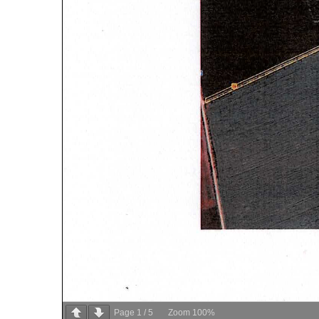
Page
1
/
5
Zoom
100%