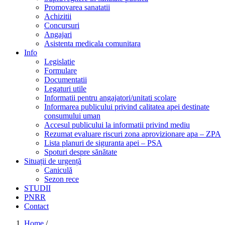
Promovarea sanatatii
Achizitii
Concursuri
Angajari
Asistenta medicala comunitara
Info
Legislatie
Formulare
Documentatii
Legaturi utile
Informatii pentru angajatori/unitati scolare
Informarea publicului privind calitatea apei destinate
consumului uman
Accesul publicului la informatii privind mediu
Rezumat evaluare riscuri zona aprovizionare apa – ZPA
Lista planuri de siguranta apei – PSA
Spoturi despre sănătate
Situații de urgență
Caniculă
Sezon rece
STUDII
PNRR
Contact
Home
/