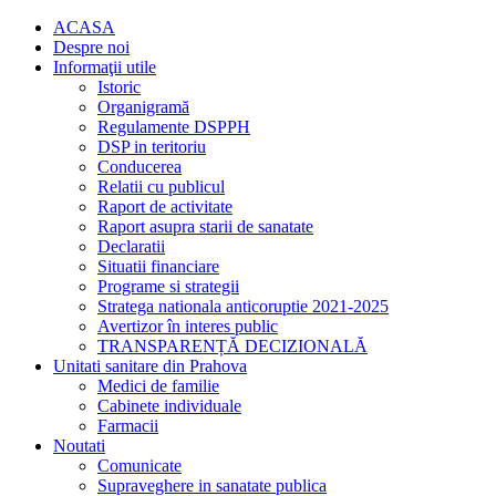
ACASA
Despre noi
Informaţii utile
Istoric
Organigramă
Regulamente DSPPH
DSP in teritoriu
Conducerea
Relatii cu publicul
Raport de activitate
Raport asupra starii de sanatate
Declaratii
Situatii financiare
Programe si strategii
Stratega nationala anticoruptie 2021-2025
Avertizor în interes public
TRANSPARENȚĂ DECIZIONALĂ
Unitati sanitare din Prahova
Medici de familie
Cabinete individuale
Farmacii
Noutati
Comunicate
Supraveghere in sanatate publica