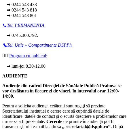
➡ 0244 543 433
➡ 0244 543 818
➡ 0244 543 861
📞
Tel. PERMANENTA
➡ 0745.300.792.
📞
Tel. Utile – Compartimente DSPPh
👩‍⚕️
Program cu publicul:
➡ luni-joi 8.30-12.00
AUDIENȚE
Audiențe din cadrul Direcţiei de Sănătate Publică Prahova se
vor desfăşura în fiecare zi de vineri, în intervalul orar 12:00-
14:00.
Pentru a solicita audienţe, cetăţenii sunt rugaţi să prezinte
Secretariatului instituției o cerere care să cuprindă datele de
identificare, datele de contact şi o scurtă descriere a problemelor care
urmează a fi prezentate.
Cererile
de primire în audienţă pot fi
transmise şi prin e-mail la adresa
,, secretariat@dspph.ro’’.
După