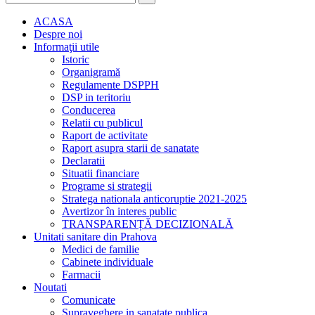
ACASA
Despre noi
Informaţii utile
Istoric
Organigramă
Regulamente DSPPH
DSP in teritoriu
Conducerea
Relatii cu publicul
Raport de activitate
Raport asupra starii de sanatate
Declaratii
Situatii financiare
Programe si strategii
Stratega nationala anticoruptie 2021-2025
Avertizor în interes public
TRANSPARENȚĂ DECIZIONALĂ
Unitati sanitare din Prahova
Medici de familie
Cabinete individuale
Farmacii
Noutati
Comunicate
Supraveghere in sanatate publica