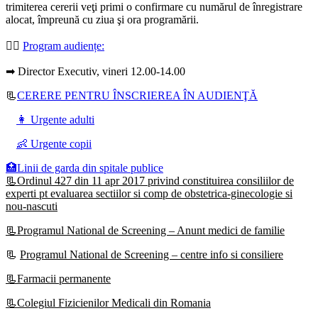
trimiterea cererii veţi primi o confirmare cu numărul de înregistrare
alocat, împreună cu ziua şi ora programării.
👩‍⚕️
Program audiențe
:
➡ Director Executiv, vineri 12.00-14.00
📃
CERERE PENTRU ÎNSCRIEREA ÎN AUDIENŢĂ
👩 Urgente adulti
👶 Urgente copii
🏥Linii de garda din spitale publice
📃Ordinul 427 din 11 apr 2017 privind constituirea consiliilor de
experti pt evaluarea sectiilor si comp de obstetrica-ginecologie si
nou-nascuti
📃Programul National de Screening – Anunt medici de familie
📃
Programul National de Screening – centre info si consiliere
📃Farmacii permanente
📃Colegiul Fizicienilor Medicali din Romania