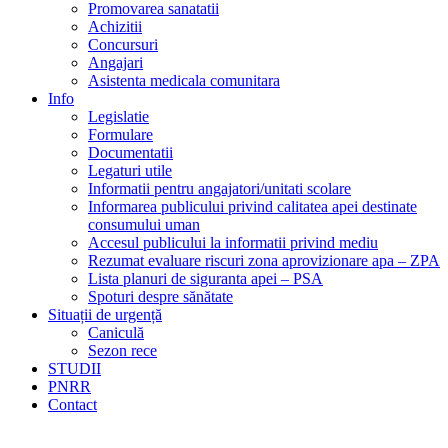
Promovarea sanatatii
Achizitii
Concursuri
Angajari
Asistenta medicala comunitara
Info
Legislatie
Formulare
Documentatii
Legaturi utile
Informatii pentru angajatori/unitati scolare
Informarea publicului privind calitatea apei destinate
consumului uman
Accesul publicului la informatii privind mediu
Rezumat evaluare riscuri zona aprovizionare apa – ZPA
Lista planuri de siguranta apei – PSA
Spoturi despre sănătate
Situații de urgență
Caniculă
Sezon rece
STUDII
PNRR
Contact