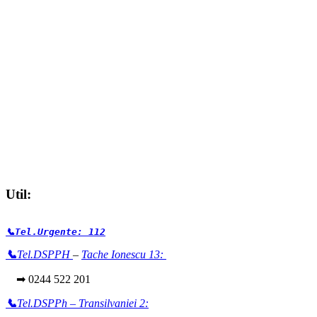
Util:
📞Tel.Urgente: 112
📞
Tel.DSPPH
–
Tache Ionescu 13:
➡ 0244 522 201
📞
Tel.DSPPh – Transilvaniei 2: