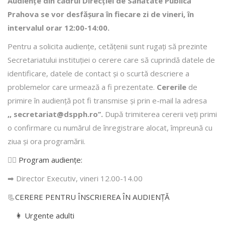
Audiențe din cadrul Direcţiei de Sănătate Publică
Prahova se vor desfăşura în fiecare zi de vineri, în
intervalul orar 12:00-14:00.
Pentru a solicita audienţe, cetăţenii sunt rugaţi să prezinte
Secretariatului instituției o cerere care să cuprindă datele de
identificare, datele de contact şi o scurtă descriere a
problemelor care urmează a fi prezentate.
Cererile
de
primire în audienţă pot fi transmise şi prin e-mail la adresa
,, secretariat@dspph.ro’’.
După trimiterea cererii veţi primi
o confirmare cu numărul de înregistrare alocat, împreună cu
ziua şi ora programării.
👩‍⚕️
Program audiențe
:
➡ Director Executiv, vineri 12.00-14.00
📃
CERERE PENTRU ÎNSCRIEREA ÎN AUDIENŢĂ
👩 Urgente adulti