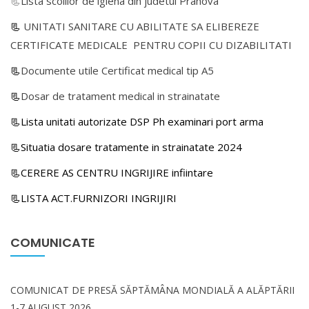
📃
Lista scolilor de igiena din judetul Prahova
📃
UNITATI SANITARE CU ABILITATE SA ELIBEREZE
CERTIFICATE MEDICALE PENTRU COPII CU DIZABILITATI
📃
Documente utile Certificat medical tip A5
📃
Dosar de tratament medical in strainatate
📃Lista unitati autorizate DSP Ph examinari port arma
📃Situatia dosare tratamente in strainatate 2024
📃CERERE AS CENTRU INGRIJIRE infiintare
📃LISTA ACT.FURNIZORI INGRIJIRI
COMUNICATE
COMUNICAT DE PRESĂ SĂPTĂMÂNA MONDIALĂ A ALĂPTĂRII
1-7 AUGUST 2026