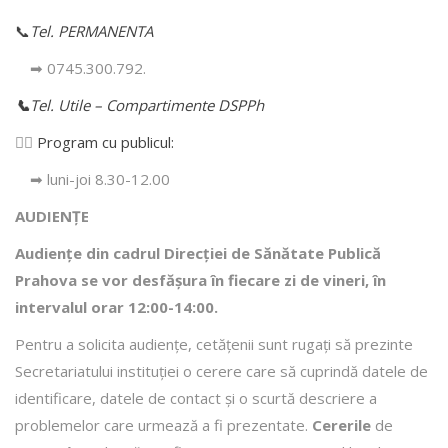
📞
Tel. PERMANENTA
➡ 0745.300.792.
📞
Tel. Utile – Compartimente DSPPh
👩‍⚕️
Program cu publicul:
➡ luni-joi 8.30-12.00
AUDIENȚE
Audiențe din cadrul Direcţiei de Sănătate Publică
Prahova se vor desfăşura în fiecare zi de vineri, în
intervalul orar 12:00-14:00.
Pentru a solicita audienţe, cetăţenii sunt rugaţi să prezinte
Secretariatului instituției o cerere care să cuprindă datele de
identificare, datele de contact şi o scurtă descriere a
problemelor care urmează a fi prezentate.
Cererile
de