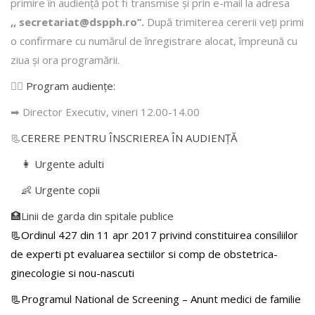
primire în audienţă pot fi transmise şi prin e-mail la adresa
,, secretariat@dspph.ro’’.
După trimiterea cererii veţi primi
o confirmare cu numărul de înregistrare alocat, împreună cu
ziua şi ora programării.
👩‍⚕️
Program audiențe
:
➡ Director Executiv, vineri 12.00-14.00
📃
CERERE PENTRU ÎNSCRIEREA ÎN AUDIENŢĂ
👩 Urgente adulti
👶 Urgente copii
🏥Linii de garda din spitale publice
📃Ordinul 427 din 11 apr 2017 privind constituirea consiliilor
de experti pt evaluarea sectiilor si comp de obstetrica-
ginecologie si nou-nascuti
📃Programul National de Screening – Anunt medici de familie