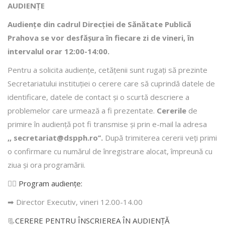
AUDIENȚE
Audiențe din cadrul Direcţiei de Sănătate Publică
Prahova se vor desfăşura în fiecare zi de vineri, în
intervalul orar 12:00-14:00.
Pentru a solicita audienţe, cetăţenii sunt rugaţi să prezinte
Secretariatului instituției o cerere care să cuprindă datele de
identificare, datele de contact şi o scurtă descriere a
problemelor care urmează a fi prezentate.
Cererile
de
primire în audienţă pot fi transmise şi prin e-mail la adresa
,, secretariat@dspph.ro’’.
După trimiterea cererii veţi primi
o confirmare cu numărul de înregistrare alocat, împreună cu
ziua şi ora programării.
👩‍⚕️
Program audiențe
:
➡ Director Executiv, vineri 12.00-14.00
📃
CERERE PENTRU ÎNSCRIEREA ÎN AUDIENŢĂ