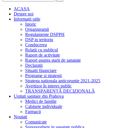
ACASA
Despre noi
Informaţii utile
Istoric
Organigramă
Regulamente DSPPH
DSP in teritoriu
Conducerea
Relatii cu publicul
Raport de activitate
Raport asupra starii de sanatate
Declaratii
Situatii financiare
Programe si strategii
Stratega nationala anticoruptie 2021-2025
Avertizor în interes public
TRANSPARENȚĂ DECIZIONALĂ
Unitati sanitare din Prahova
Medici de familie
Cabinete individuale
Farmacii
Noutati
Comunicate
Supraveghere in sanatate publica