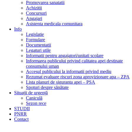
Promovarea sanatatii
Achizitii
Concursuri
Angajari
Asistenta medicala comunitara
Info
Legislatie
Formulare
Documentatii
Legaturi utile
Informatii pentru angajatori/unitati scolare
Informarea publicului privind calitatea apei destinate
consumului uman
Accesul publicului la informatii privind mediu
Rezumat evaluare riscuri zona aprovizionare apa – ZPA
Lista planuri de siguranta apei – PSA
Spoturi despre sănătate
Situații de urgență
Caniculă
Sezon rece
STUDII
PNRR
Contact