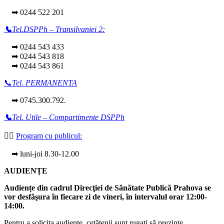
➡ 0244 522 201
📞
Tel.DSPPh – Transilvaniei 2:
➡ 0244 543 433
➡ 0244 543 818
➡ 0244 543 861
📞
Tel. PERMANENTA
➡ 0745.300.792.
📞
Tel. Utile – Compartimente DSPPh
👩‍⚕️
Program cu publicul:
➡ luni-joi 8.30-12.00
AUDIENȚE
Audiențe din cadrul Direcţiei de Sănătate Publică Prahova se
vor desfăşura în fiecare zi de vineri, în intervalul orar 12:00-
14:00.
Pentru a solicita audienţe, cetăţenii sunt rugaţi să prezinte