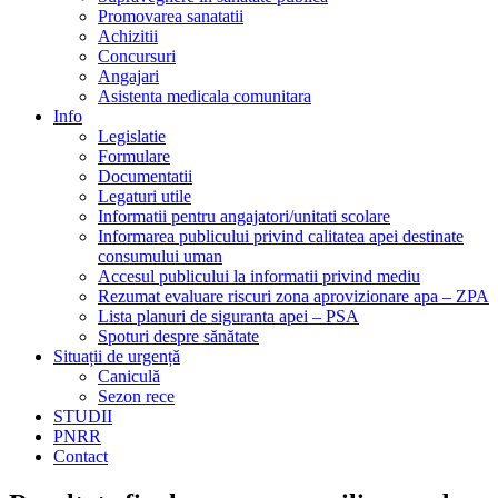
Promovarea sanatatii
Achizitii
Concursuri
Angajari
Asistenta medicala comunitara
Info
Legislatie
Formulare
Documentatii
Legaturi utile
Informatii pentru angajatori/unitati scolare
Informarea publicului privind calitatea apei destinate
consumului uman
Accesul publicului la informatii privind mediu
Rezumat evaluare riscuri zona aprovizionare apa – ZPA
Lista planuri de siguranta apei – PSA
Spoturi despre sănătate
Situații de urgență
Caniculă
Sezon rece
STUDII
PNRR
Contact