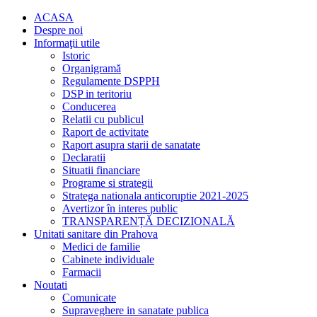
ACASA
Despre noi
Informaţii utile
Istoric
Organigramă
Regulamente DSPPH
DSP in teritoriu
Conducerea
Relatii cu publicul
Raport de activitate
Raport asupra starii de sanatate
Declaratii
Situatii financiare
Programe si strategii
Stratega nationala anticoruptie 2021-2025
Avertizor în interes public
TRANSPARENȚĂ DECIZIONALĂ
Unitati sanitare din Prahova
Medici de familie
Cabinete individuale
Farmacii
Noutati
Comunicate
Supraveghere in sanatate publica