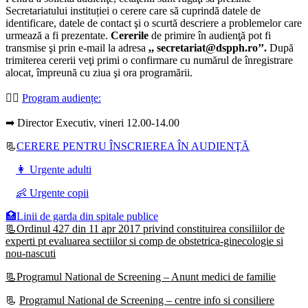
Secretariatului instituției o cerere care să cuprindă datele de
identificare, datele de contact şi o scurtă descriere a problemelor care
urmează a fi prezentate.
Cererile
de primire în audienţă pot fi
transmise şi prin e-mail la adresa
,, secretariat@dspph.ro’’.
După
trimiterea cererii veţi primi o confirmare cu numărul de înregistrare
alocat, împreună cu ziua şi ora programării.
👩‍⚕️
Program audiențe
:
➡ Director Executiv, vineri 12.00-14.00
📃
CERERE PENTRU ÎNSCRIEREA ÎN AUDIENŢĂ
👩 Urgente adulti
👶 Urgente copii
🏥Linii de garda din spitale publice
📃Ordinul 427 din 11 apr 2017 privind constituirea consiliilor de
experti pt evaluarea sectiilor si comp de obstetrica-ginecologie si
nou-nascuti
📃Programul National de Screening – Anunt medici de familie
📃
Programul National de Screening – centre info si consiliere