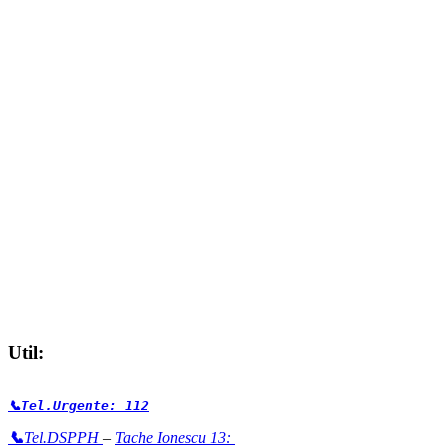
Util:
📞Tel.Urgente: 112
📞
Tel.DSPPH
–
Tache Ionescu 13: