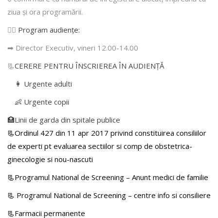
ziua şi ora programării.
👩‍⚕️
Program audiențe
:
➡ Director Executiv, vineri 12.00-14.00
📃
CERERE PENTRU ÎNSCRIEREA ÎN AUDIENŢĂ
👩 Urgente adulti
👶 Urgente copii
🏥Linii de garda din spitale publice
📃Ordinul 427 din 11 apr 2017 privind constituirea consiliilor
de experti pt evaluarea sectiilor si comp de obstetrica-
ginecologie si nou-nascuti
📃Programul National de Screening – Anunt medici de familie
📃
Programul National de Screening – centre info si consiliere
📃Farmacii permanente