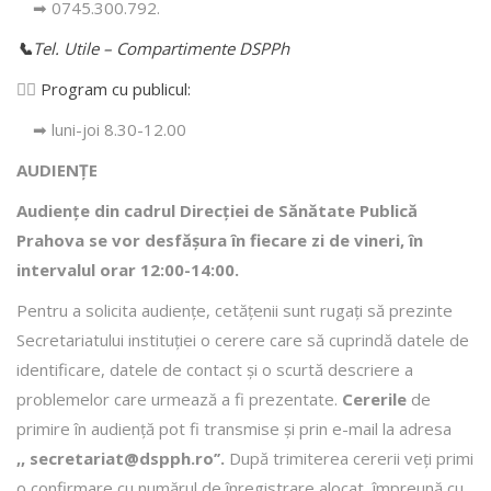
➡ 0745.300.792.
📞
Tel. Utile – Compartimente DSPPh
👩‍⚕️
Program cu publicul:
➡ luni-joi 8.30-12.00
AUDIENȚE
Audiențe din cadrul Direcţiei de Sănătate Publică
Prahova se vor desfăşura în fiecare zi de vineri, în
intervalul orar 12:00-14:00.
Pentru a solicita audienţe, cetăţenii sunt rugaţi să prezinte
Secretariatului instituției o cerere care să cuprindă datele de
identificare, datele de contact şi o scurtă descriere a
problemelor care urmează a fi prezentate.
Cererile
de
primire în audienţă pot fi transmise şi prin e-mail la adresa
,, secretariat@dspph.ro’’.
După trimiterea cererii veţi primi
o confirmare cu numărul de înregistrare alocat, împreună cu