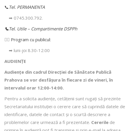
📞
Tel. PERMANENTA
➡ 0745.300.792.
📞
Tel. Utile – Compartimente DSPPh
👩‍⚕️
Program cu publicul:
➡ luni-joi 8.30-12.00
AUDIENȚE
Audiențe din cadrul Direcţiei de Sănătate Publică
Prahova se vor desfăşura în fiecare zi de vineri, în
intervalul orar 12:00-14:00.
Pentru a solicita audienţe, cetăţenii sunt rugaţi să prezinte
Secretariatului instituției o cerere care să cuprindă datele de
identificare, datele de contact şi o scurtă descriere a
problemelor care urmează a fi prezentate.
Cererile
de
primire în audienţă pot fi transmise şi prin e-mail la adresa