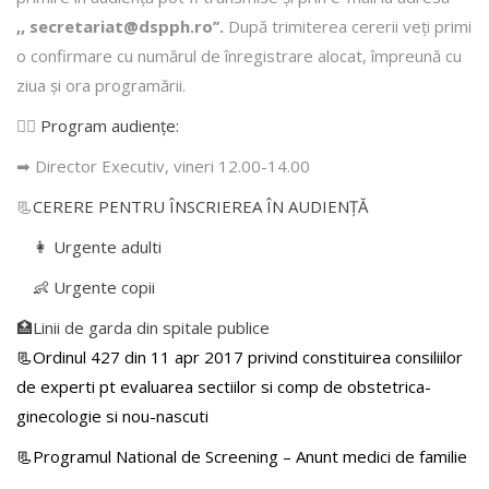
,, secretariat@dspph.ro’’.
După trimiterea cererii veţi primi
o confirmare cu numărul de înregistrare alocat, împreună cu
ziua şi ora programării.
👩‍⚕️
Program audiențe
:
➡ Director Executiv, vineri 12.00-14.00
📃
CERERE PENTRU ÎNSCRIEREA ÎN AUDIENŢĂ
👩 Urgente adulti
👶 Urgente copii
🏥Linii de garda din spitale publice
📃Ordinul 427 din 11 apr 2017 privind constituirea consiliilor
de experti pt evaluarea sectiilor si comp de obstetrica-
ginecologie si nou-nascuti
📃Programul National de Screening – Anunt medici de familie