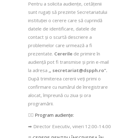
Pentru a solicita audienţe, cetăţenii
sunt rugaţi să prezinte Secretariatului
instituției o cerere care să cuprindă
datele de identificare, datele de
contact şi o scurtă descriere a
problemelor care urmează a fi
prezentate.
Cererile
de primire în
audienţă pot fi transmise şi prin e-mail
la adresa
,, secretariat@dspph.ro’’.
După trimiterea cererii veţi primi o
confirmare cu numărul de înregistrare
alocat, împreună cu ziua şi ora
programării.
👩‍⚕️
Program audiențe
:
➡ Director Executiv, vineri 12.00-14.00
📃
CERERE PENTRU ÎNSCRIEREA ÎN