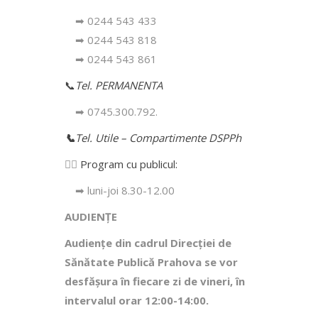
➡ 0244 543 433
➡ 0244 543 818
➡ 0244 543 861
📞
Tel. PERMANENTA
➡ 0745.300.792.
📞
Tel. Utile – Compartimente DSPPh
👩‍⚕️
Program cu publicul:
➡ luni-joi 8.30-12.00
AUDIENȚE
Audiențe din cadrul Direcţiei de
Sănătate Publică Prahova se vor
desfăşura în fiecare zi de vineri, în
intervalul orar 12:00-14:00.