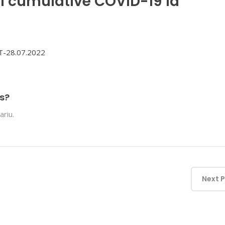
i cumulative COVID-19 la
-28.07.2022
s?
riu.
Next 