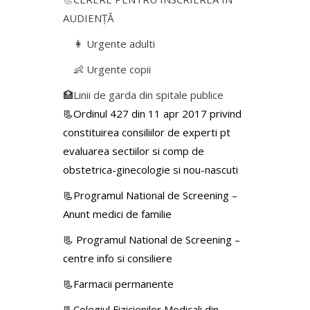
AUDIENŢĂ
👩 Urgente adulti
👶 Urgente copii
🏥Linii de garda din spitale publice
📃Ordinul 427 din 11 apr 2017 privind
constituirea consiliilor de experti pt
evaluarea sectiilor si comp de
obstetrica-ginecologie si nou-nascuti
📃Programul National de Screening –
Anunt medici de familie
📃
Programul National de Screening –
centre info si consiliere
📃Farmacii permanente
📃Colegiul Fizicienilor Medicali din