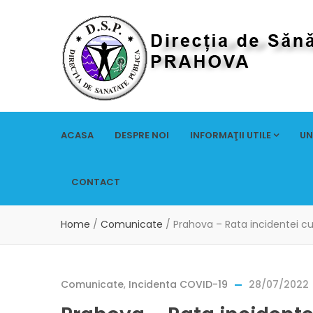
ACASA
DESPRE NOI
INFORMAŢII UTILE
UN
CONTACT
Home
/
Comunicate
/
Prahova – Rata incidentei c
Comunicate
,
Incidenta COVID-19
28/07/2022