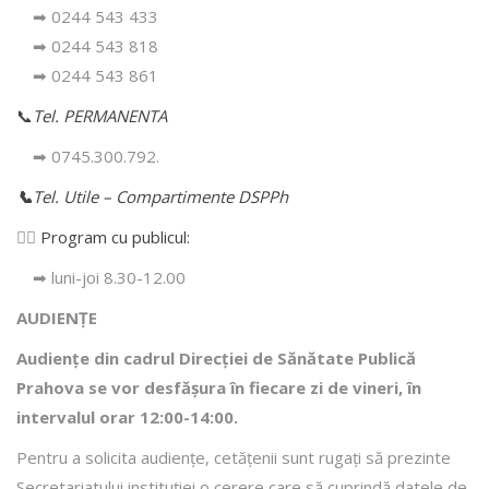
➡ 0244 543 433
➡ 0244 543 818
➡ 0244 543 861
📞
Tel. PERMANENTA
➡ 0745.300.792.
📞
Tel. Utile – Compartimente DSPPh
👩‍⚕️
Program cu publicul:
➡ luni-joi 8.30-12.00
AUDIENȚE
Audiențe din cadrul Direcţiei de Sănătate Publică
Prahova se vor desfăşura în fiecare zi de vineri, în
intervalul orar 12:00-14:00.
Pentru a solicita audienţe, cetăţenii sunt rugaţi să prezinte
Secretariatului instituției o cerere care să cuprindă datele de