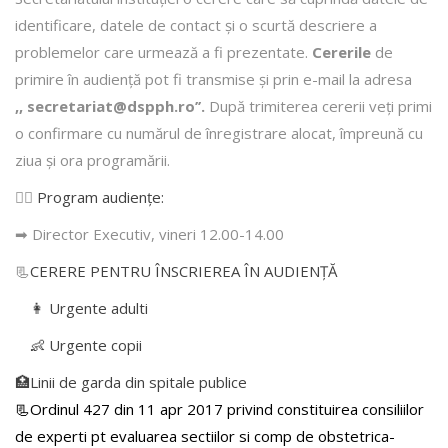
identificare, datele de contact şi o scurtă descriere a
problemelor care urmează a fi prezentate.
Cererile
de
primire în audienţă pot fi transmise şi prin e-mail la adresa
,, secretariat@dspph.ro’’.
După trimiterea cererii veţi primi
o confirmare cu numărul de înregistrare alocat, împreună cu
ziua şi ora programării.
👩‍⚕️
Program audiențe
:
➡ Director Executiv, vineri 12.00-14.00
📃
CERERE PENTRU ÎNSCRIEREA ÎN AUDIENŢĂ
👩 Urgente adulti
👶 Urgente copii
🏥Linii de garda din spitale publice
📃Ordinul 427 din 11 apr 2017 privind constituirea consiliilor
de experti pt evaluarea sectiilor si comp de obstetrica-