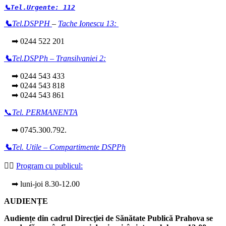
📞Tel.Urgente: 112
📞
Tel.DSPPH
–
Tache Ionescu 13:
➡ 0244 522 201
📞
Tel.DSPPh – Transilvaniei 2:
➡ 0244 543 433
➡ 0244 543 818
➡ 0244 543 861
📞
Tel. PERMANENTA
➡ 0745.300.792.
📞
Tel. Utile – Compartimente DSPPh
👩‍⚕️
Program cu publicul:
➡ luni-joi 8.30-12.00
AUDIENȚE
Audiențe din cadrul Direcţiei de Sănătate Publică Prahova se