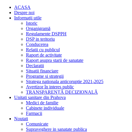
ACASA
Despre noi
Informaţii utile
Istoric
Organigramă
Regulamente DSPPH
DSP in teritoriu
Conducerea
Relatii cu publicul
Raport de activitate
Raport asupra starii de sanatate
Declaratii
Situatii financiare
Programe si strategii
Stratega nationala anticoruptie 2021-2025
Avertizor în interes public
TRANSPARENȚĂ DECIZIONALĂ
Unitati sanitare din Prahova
Medici de familie
Cabinete individuale
Farmacii
Noutati
Comunicate
Supraveghere in sanatate publica