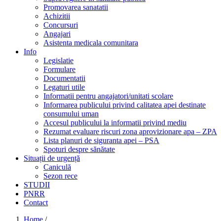
Promovarea sanatatii
Achizitii
Concursuri
Angajari
Asistenta medicala comunitara
Info
Legislatie
Formulare
Documentatii
Legaturi utile
Informatii pentru angajatori/unitati scolare
Informarea publicului privind calitatea apei destinate
consumului uman
Accesul publicului la informatii privind mediu
Rezumat evaluare riscuri zona aprovizionare apa – ZPA
Lista planuri de siguranta apei – PSA
Spoturi despre sănătate
Situații de urgență
Caniculă
Sezon rece
STUDII
PNRR
Contact
Home
/