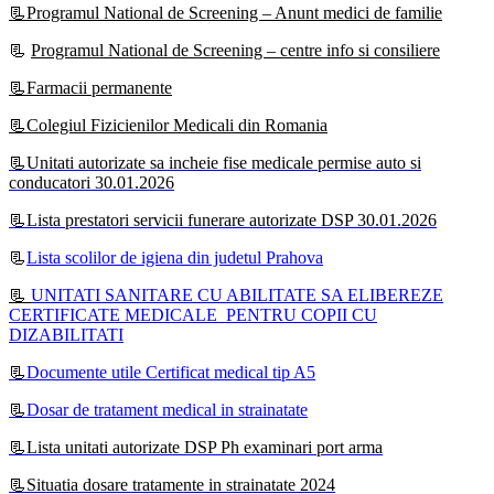
📃Programul National de Screening – Anunt medici de familie
📃
Programul National de Screening – centre info si consiliere
📃Farmacii permanente
📃Colegiul Fizicienilor Medicali din Romania
📃Unitati autorizate sa incheie fise medicale permise auto si
conducatori 30.01.2026
📃Lista prestatori servicii funerare autorizate DSP 30.01.2026
📃
Lista scolilor de igiena din judetul Prahova
📃
UNITATI SANITARE CU ABILITATE SA ELIBEREZE
CERTIFICATE MEDICALE PENTRU COPII CU
DIZABILITATI
📃
Documente utile Certificat medical tip A5
📃
Dosar de tratament medical in strainatate
📃Lista unitati autorizate DSP Ph examinari port arma
📃Situatia dosare tratamente in strainatate 2024