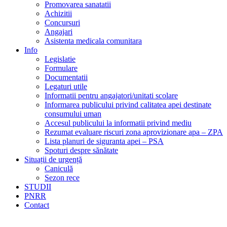
Promovarea sanatatii
Achizitii
Concursuri
Angajari
Asistenta medicala comunitara
Info
Legislatie
Formulare
Documentatii
Legaturi utile
Informatii pentru angajatori/unitati scolare
Informarea publicului privind calitatea apei destinate
consumului uman
Accesul publicului la informatii privind mediu
Rezumat evaluare riscuri zona aprovizionare apa – ZPA
Lista planuri de siguranta apei – PSA
Spoturi despre sănătate
Situații de urgență
Caniculă
Sezon rece
STUDII
PNRR
Contact