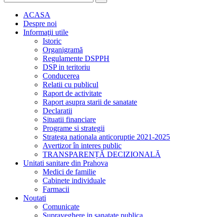
ACASA
Despre noi
Informaţii utile
Istoric
Organigramă
Regulamente DSPPH
DSP in teritoriu
Conducerea
Relatii cu publicul
Raport de activitate
Raport asupra starii de sanatate
Declaratii
Situatii financiare
Programe si strategii
Stratega nationala anticoruptie 2021-2025
Avertizor în interes public
TRANSPARENȚĂ DECIZIONALĂ
Unitati sanitare din Prahova
Medici de familie
Cabinete individuale
Farmacii
Noutati
Comunicate
Supraveghere in sanatate publica