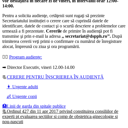
vor desfăşura în fiecare zi de vineri, în intervalul orar 12:00-
14:00.
Pentru a solicita audienţe, cetăţenii sunt rugaţi să prezinte
Secretariatului instituției o cerere care să cuprindă datele de
identificare, datele de contact şi o scurtă descriere a problemelor care
urmează a fi prezentate.
Cererile
de primire în audienţă pot fi
transmise şi prin e-mail la adresa
,, secretariat@dspph.ro’’.
După
trimiterea cererii veţi primi o confirmare cu numărul de înregistrare
alocat, împreună cu ziua şi ora programării.
👩‍⚕️
Program audiențe
:
➡ Director Executiv, vineri 12.00-14.00
📃
CERERE PENTRU ÎNSCRIEREA ÎN AUDIENŢĂ
👩 Urgente adulti
👶 Urgente copii
🏥Linii de garda din spitale publice
📃Ordinul 427 din 11 apr 2017 privind constituirea consiliilor de
experti pt evaluarea sectiilor si comp de obstetrica-ginecologie si
nou-nascuti