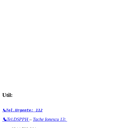
Util:
📞Tel.Urgente: 112
📞
Tel.DSPPH
–
Tache Ionescu 13: