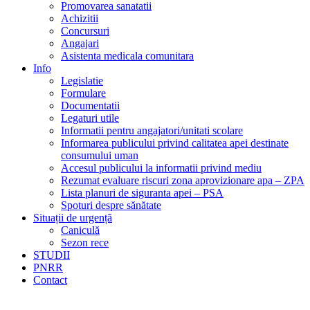
Promovarea sanatatii
Achizitii
Concursuri
Angajari
Asistenta medicala comunitara
Info
Legislatie
Formulare
Documentatii
Legaturi utile
Informatii pentru angajatori/unitati scolare
Informarea publicului privind calitatea apei destinate
consumului uman
Accesul publicului la informatii privind mediu
Rezumat evaluare riscuri zona aprovizionare apa – ZPA
Lista planuri de siguranta apei – PSA
Spoturi despre sănătate
Situații de urgență
Caniculă
Sezon rece
STUDII
PNRR
Contact