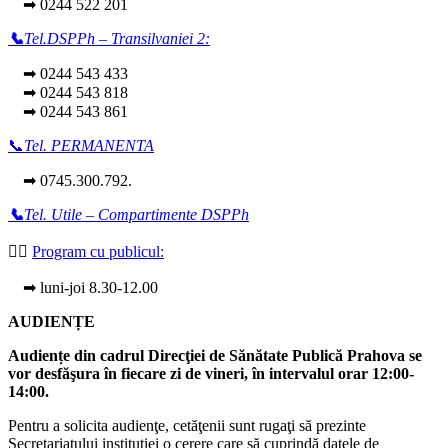
➡ 0244 522 201
📞
Tel.DSPPh – Transilvaniei 2:
➡ 0244 543 433
➡ 0244 543 818
➡ 0244 543 861
📞
Tel. PERMANENTA
➡ 0745.300.792.
📞
Tel. Utile – Compartimente DSPPh
👩‍⚕️
Program cu publicul:
➡ luni-joi 8.30-12.00
AUDIENȚE
Audiențe din cadrul Direcţiei de Sănătate Publică Prahova se
vor desfăşura în fiecare zi de vineri, în intervalul orar 12:00-
14:00.
Pentru a solicita audienţe, cetăţenii sunt rugaţi să prezinte
Secretariatului instituției o cerere care să cuprindă datele de