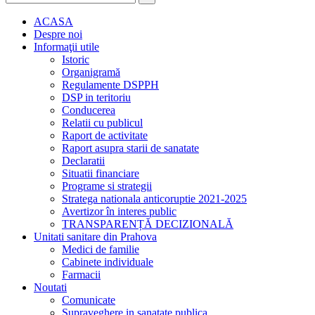
ACASA
Despre noi
Informaţii utile
Istoric
Organigramă
Regulamente DSPPH
DSP in teritoriu
Conducerea
Relatii cu publicul
Raport de activitate
Raport asupra starii de sanatate
Declaratii
Situatii financiare
Programe si strategii
Stratega nationala anticoruptie 2021-2025
Avertizor în interes public
TRANSPARENȚĂ DECIZIONALĂ
Unitati sanitare din Prahova
Medici de familie
Cabinete individuale
Farmacii
Noutati
Comunicate
Supraveghere in sanatate publica