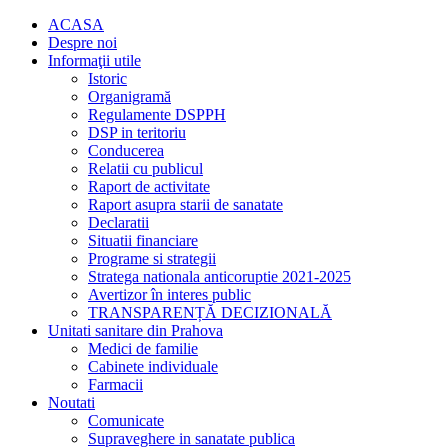
ACASA
Despre noi
Informaţii utile
Istoric
Organigramă
Regulamente DSPPH
DSP in teritoriu
Conducerea
Relatii cu publicul
Raport de activitate
Raport asupra starii de sanatate
Declaratii
Situatii financiare
Programe si strategii
Stratega nationala anticoruptie 2021-2025
Avertizor în interes public
TRANSPARENȚĂ DECIZIONALĂ
Unitati sanitare din Prahova
Medici de familie
Cabinete individuale
Farmacii
Noutati
Comunicate
Supraveghere in sanatate publica