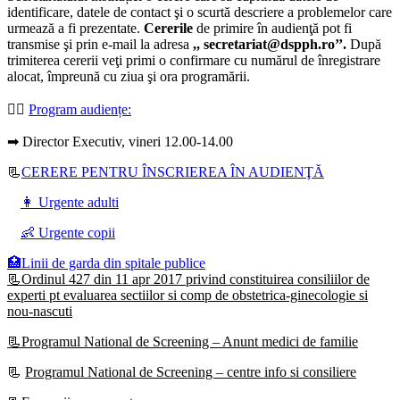
identificare, datele de contact şi o scurtă descriere a problemelor care
urmează a fi prezentate.
Cererile
de primire în audienţă pot fi
transmise şi prin e-mail la adresa
,, secretariat@dspph.ro’’.
După
trimiterea cererii veţi primi o confirmare cu numărul de înregistrare
alocat, împreună cu ziua şi ora programării.
👩‍⚕️
Program audiențe
:
➡ Director Executiv, vineri 12.00-14.00
📃
CERERE PENTRU ÎNSCRIEREA ÎN AUDIENŢĂ
👩 Urgente adulti
👶 Urgente copii
🏥Linii de garda din spitale publice
📃Ordinul 427 din 11 apr 2017 privind constituirea consiliilor de
experti pt evaluarea sectiilor si comp de obstetrica-ginecologie si
nou-nascuti
📃Programul National de Screening – Anunt medici de familie
📃
Programul National de Screening – centre info si consiliere