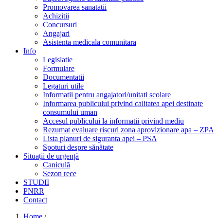
Promovarea sanatatii
Achizitii
Concursuri
Angajari
Asistenta medicala comunitara
Info
Legislatie
Formulare
Documentatii
Legaturi utile
Informatii pentru angajatori/unitati scolare
Informarea publicului privind calitatea apei destinate
consumului uman
Accesul publicului la informatii privind mediu
Rezumat evaluare riscuri zona aprovizionare apa – ZPA
Lista planuri de siguranta apei – PSA
Spoturi despre sănătate
Situații de urgență
Caniculă
Sezon rece
STUDII
PNRR
Contact
Home
/