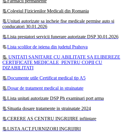
📃Farmacii permanente
📃Colegiul Fizicienilor Medicali din Romania
📃Unitati autorizate sa incheie fise medicale permise auto si
conducatori 30.01.2026
📃Lista prestatori servicii funerare autorizate DSP 30.01.2026
📃
Lista scolilor de igiena din judetul Prahova
📃
UNITATI SANITARE CU ABILITATE SA ELIBEREZE
CERTIFICATE MEDICALE PENTRU COPII CU
DIZABILITATI
📃
Documente utile Certificat medical tip A5
📃
Dosar de tratament medical in strainatate
📃Lista unitati autorizate DSP Ph examinari port arma
📃Situatia dosare tratamente in strainatate 2024
📃CERERE AS CENTRU INGRIJIRE infiintare
📃LISTA ACT.FURNIZORI INGRIJIRI