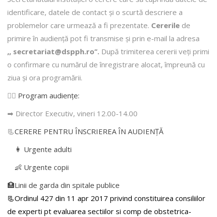
identificare, datele de contact şi o scurtă descriere a
problemelor care urmează a fi prezentate.
Cererile
de
primire în audienţă pot fi transmise şi prin e-mail la adresa
,, secretariat@dspph.ro’’.
După trimiterea cererii veţi primi
o confirmare cu numărul de înregistrare alocat, împreună cu
ziua şi ora programării.
👩‍⚕️
Program audiențe
:
➡ Director Executiv, vineri 12.00-14.00
📃
CERERE PENTRU ÎNSCRIEREA ÎN AUDIENŢĂ
👩 Urgente adulti
👶 Urgente copii
🏥Linii de garda din spitale publice
📃Ordinul 427 din 11 apr 2017 privind constituirea consiliilor
de experti pt evaluarea sectiilor si comp de obstetrica-