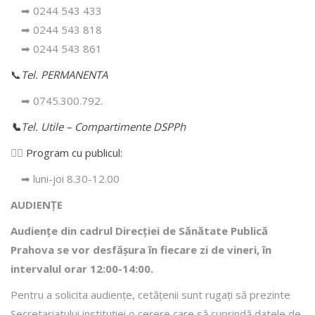
➡ 0244 543 433
➡ 0244 543 818
➡ 0244 543 861
📞
Tel. PERMANENTA
➡ 0745.300.792.
📞
Tel. Utile – Compartimente DSPPh
👩‍⚕️
Program cu publicul:
➡ luni-joi 8.30-12.00
AUDIENȚE
Audiențe din cadrul Direcţiei de Sănătate Publică
Prahova se vor desfăşura în fiecare zi de vineri, în
intervalul orar 12:00-14:00.
Pentru a solicita audienţe, cetăţenii sunt rugaţi să prezinte
Secretariatului instituției o cerere care să cuprindă datele de