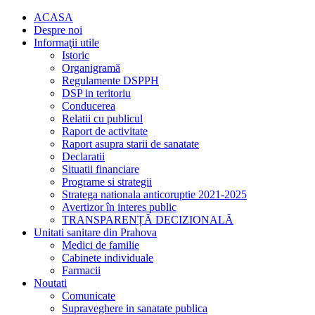
ACASA
Despre noi
Informaţii utile
Istoric
Organigramă
Regulamente DSPPH
DSP in teritoriu
Conducerea
Relatii cu publicul
Raport de activitate
Raport asupra starii de sanatate
Declaratii
Situatii financiare
Programe si strategii
Stratega nationala anticoruptie 2021-2025
Avertizor în interes public
TRANSPARENȚĂ DECIZIONALĂ
Unitati sanitare din Prahova
Medici de familie
Cabinete individuale
Farmacii
Noutati
Comunicate
Supraveghere in sanatate publica