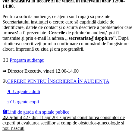
vor desfăşura în fiecare zi de vineri, în intervalul orar 12:00-
14:00.
Pentru a solicita audienţe, cetăţenii sunt rugaţi să prezinte
Secretariatului instituției o cerere care să cuprindă datele de
identificare, datele de contact şi o scurtă descriere a problemelor care
urmează a fi prezentate.
Cererile
de primire în audienţă pot fi
transmise şi prin e-mail la adresa
,, secretariat@dspph.ro’’.
După
trimiterea cererii veţi primi o confirmare cu numărul de înregistrare
alocat, împreună cu ziua şi ora programării.
👩‍⚕️
Program audiențe
:
➡ Director Executiv, vineri 12.00-14.00
📃
CERERE PENTRU ÎNSCRIEREA ÎN AUDIENŢĂ
👩 Urgente adulti
👶 Urgente copii
🏥Linii de garda din spitale publice
📃Ordinul 427 din 11 apr 2017 privind constituirea consiliilor de
experti pt evaluarea sectiilor si comp de obstetrica-ginecologie si
nou-nascuti