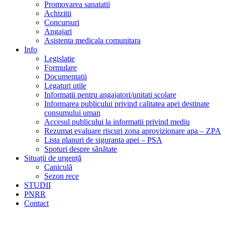
Promovarea sanatatii
Achizitii
Concursuri
Angajari
Asistenta medicala comunitara
Info
Legislatie
Formulare
Documentatii
Legaturi utile
Informatii pentru angajatori/unitati scolare
Informarea publicului privind calitatea apei destinate
consumului uman
Accesul publicului la informatii privind mediu
Rezumat evaluare riscuri zona aprovizionare apa – ZPA
Lista planuri de siguranta apei – PSA
Spoturi despre sănătate
Situații de urgență
Caniculă
Sezon rece
STUDII
PNRR
Contact