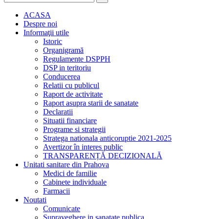
ACASA
Despre noi
Informaţii utile
Istoric
Organigramă
Regulamente DSPPH
DSP in teritoriu
Conducerea
Relatii cu publicul
Raport de activitate
Raport asupra starii de sanatate
Declaratii
Situatii financiare
Programe si strategii
Stratega nationala anticoruptie 2021-2025
Avertizor în interes public
TRANSPARENȚĂ DECIZIONALĂ
Unitati sanitare din Prahova
Medici de familie
Cabinete individuale
Farmacii
Noutati
Comunicate
Supraveghere in sanatate publica