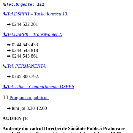
📞Tel.Urgente: 112
📞
Tel.DSPPH
–
Tache Ionescu 13:
➡ 0244 522 201
📞
Tel.DSPPh – Transilvaniei 2:
➡ 0244 543 433
➡ 0244 543 818
➡ 0244 543 861
📞
Tel. PERMANENTA
➡ 0745.300.792.
📞
Tel. Utile – Compartimente DSPPh
👩‍⚕️
Program cu publicul:
➡ luni-joi 8.30-12.00
AUDIENȚE
Audiențe din cadrul Direcţiei de Sănătate Publică Prahova se