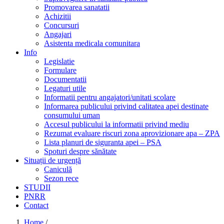
Promovarea sanatatii
Achizitii
Concursuri
Angajari
Asistenta medicala comunitara
Info
Legislatie
Formulare
Documentatii
Legaturi utile
Informatii pentru angajatori/unitati scolare
Informarea publicului privind calitatea apei destinate
consumului uman
Accesul publicului la informatii privind mediu
Rezumat evaluare riscuri zona aprovizionare apa – ZPA
Lista planuri de siguranta apei – PSA
Spoturi despre sănătate
Situații de urgență
Caniculă
Sezon rece
STUDII
PNRR
Contact
Home
/