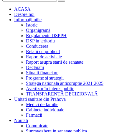
ACASA
Despre noi
Informaţii utile
Istoric
Organigramă
Regulamente DSPPH
DSP in teritoriu
Conducerea
Relatii cu publicul
Raport de activitate
Raport asupra starii de sanatate
Declaratii
Situatii financiare
Programe si strategii
Stratega nationala anticoruptie 2021-2025
Avertizor în interes public
TRANSPARENȚĂ DECIZIONALĂ
Unitati sanitare din Prahova
Medici de familie
Cabinete individuale
Farmacii
Noutati
Comunicate
Supraveghere in sanatate publica