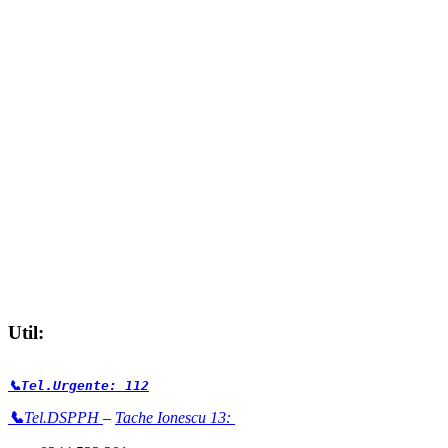
Util:
📞Tel.Urgente: 112
📞
Tel.DSPPH
–
Tache Ionescu 13: