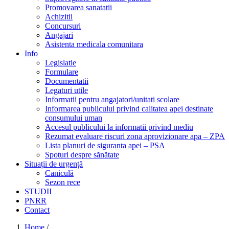
Promovarea sanatatii
Achizitii
Concursuri
Angajari
Asistenta medicala comunitara
Info
Legislatie
Formulare
Documentatii
Legaturi utile
Informatii pentru angajatori/unitati scolare
Informarea publicului privind calitatea apei destinate
consumului uman
Accesul publicului la informatii privind mediu
Rezumat evaluare riscuri zona aprovizionare apa – ZPA
Lista planuri de siguranta apei – PSA
Spoturi despre sănătate
Situații de urgență
Caniculă
Sezon rece
STUDII
PNRR
Contact
Home
/