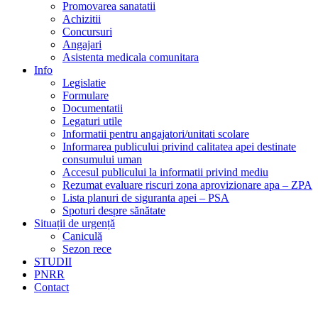
Promovarea sanatatii
Achizitii
Concursuri
Angajari
Asistenta medicala comunitara
Info
Legislatie
Formulare
Documentatii
Legaturi utile
Informatii pentru angajatori/unitati scolare
Informarea publicului privind calitatea apei destinate
consumului uman
Accesul publicului la informatii privind mediu
Rezumat evaluare riscuri zona aprovizionare apa – ZPA
Lista planuri de siguranta apei – PSA
Spoturi despre sănătate
Situații de urgență
Caniculă
Sezon rece
STUDII
PNRR
Contact