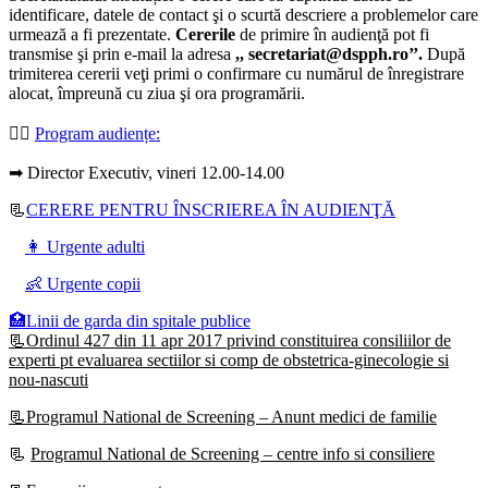
identificare, datele de contact şi o scurtă descriere a problemelor care
urmează a fi prezentate.
Cererile
de primire în audienţă pot fi
transmise şi prin e-mail la adresa
,, secretariat@dspph.ro’’.
După
trimiterea cererii veţi primi o confirmare cu numărul de înregistrare
alocat, împreună cu ziua şi ora programării.
👩‍⚕️
Program audiențe
:
➡ Director Executiv, vineri 12.00-14.00
📃
CERERE PENTRU ÎNSCRIEREA ÎN AUDIENŢĂ
👩 Urgente adulti
👶 Urgente copii
🏥Linii de garda din spitale publice
📃Ordinul 427 din 11 apr 2017 privind constituirea consiliilor de
experti pt evaluarea sectiilor si comp de obstetrica-ginecologie si
nou-nascuti
📃Programul National de Screening – Anunt medici de familie
📃
Programul National de Screening – centre info si consiliere