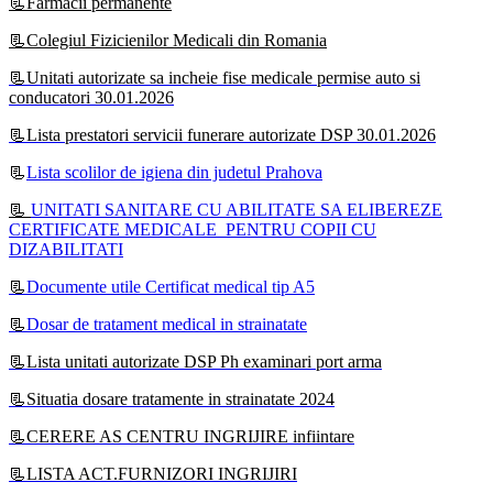
📃Farmacii permanente
📃Colegiul Fizicienilor Medicali din Romania
📃Unitati autorizate sa incheie fise medicale permise auto si
conducatori 30.01.2026
📃Lista prestatori servicii funerare autorizate DSP 30.01.2026
📃
Lista scolilor de igiena din judetul Prahova
📃
UNITATI SANITARE CU ABILITATE SA ELIBEREZE
CERTIFICATE MEDICALE PENTRU COPII CU
DIZABILITATI
📃
Documente utile Certificat medical tip A5
📃
Dosar de tratament medical in strainatate
📃Lista unitati autorizate DSP Ph examinari port arma
📃Situatia dosare tratamente in strainatate 2024
📃CERERE AS CENTRU INGRIJIRE infiintare
📃LISTA ACT.FURNIZORI INGRIJIRI