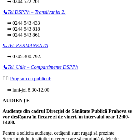
➡ 0244 522 201
📞
Tel.DSPPh – Transilvaniei 2:
➡ 0244 543 433
➡ 0244 543 818
➡ 0244 543 861
📞
Tel. PERMANENTA
➡ 0745.300.792.
📞
Tel. Utile – Compartimente DSPPh
👩‍⚕️
Program cu publicul:
➡ luni-joi 8.30-12.00
AUDIENȚE
Audiențe din cadrul Direcţiei de Sănătate Publică Prahova se
vor desfăşura în fiecare zi de vineri, în intervalul orar 12:00-
14:00.
Pentru a solicita audienţe, cetăţenii sunt rugaţi să prezinte
Secretariatului instituției o cerere care să cuprindă datele de