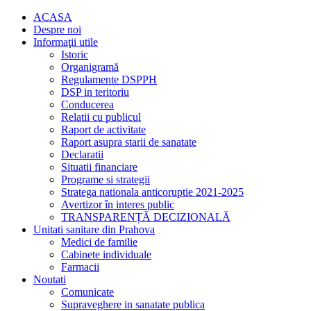
ACASA
Despre noi
Informaţii utile
Istoric
Organigramă
Regulamente DSPPH
DSP in teritoriu
Conducerea
Relatii cu publicul
Raport de activitate
Raport asupra starii de sanatate
Declaratii
Situatii financiare
Programe si strategii
Stratega nationala anticoruptie 2021-2025
Avertizor în interes public
TRANSPARENȚĂ DECIZIONALĂ
Unitati sanitare din Prahova
Medici de familie
Cabinete individuale
Farmacii
Noutati
Comunicate
Supraveghere in sanatate publica