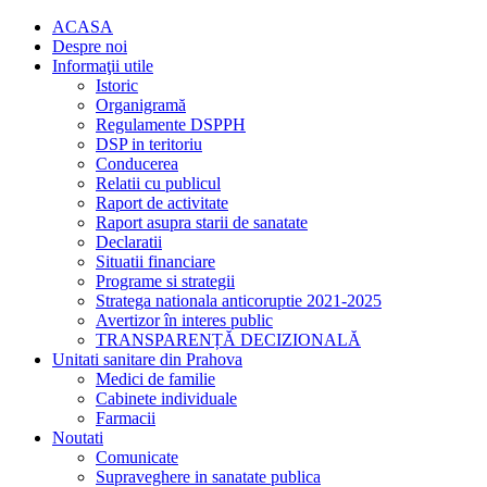
ACASA
Despre noi
Informaţii utile
Istoric
Organigramă
Regulamente DSPPH
DSP in teritoriu
Conducerea
Relatii cu publicul
Raport de activitate
Raport asupra starii de sanatate
Declaratii
Situatii financiare
Programe si strategii
Stratega nationala anticoruptie 2021-2025
Avertizor în interes public
TRANSPARENȚĂ DECIZIONALĂ
Unitati sanitare din Prahova
Medici de familie
Cabinete individuale
Farmacii
Noutati
Comunicate
Supraveghere in sanatate publica