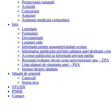
Promovarea sanatatii
Achizitii
Concursuri
Angajari
Asistenta medicala comunitara
Info
Legislatie
Formulare
Documentatii
Legaturi utile
Informatii pentru angajatori/unitati scolare
Informarea publicului privind calitatea apei destinate c
Accesul publicului la informatii privind mediu
Rezumat evaluare riscuri zona aprovizionare apa – ZPA
Lista planuri de siguranta apei – PSA
Spoturi despre sănătate
Situații de urgență
Caniculă
Sezon rece
STUDII
PNRR
Contact