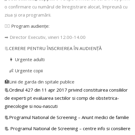
o confirmare cu numărul de înregistrare alocat, împreună cu
ziua şi ora programării.
👩‍⚕️
Program audiențe
:
➡ Director Executiv, vineri 12.00-14.00
📃
CERERE PENTRU ÎNSCRIEREA ÎN AUDIENŢĂ
👩 Urgente adulti
👶 Urgente copii
🏥Linii de garda din spitale publice
📃Ordinul 427 din 11 apr 2017 privind constituirea consiliilor
de experti pt evaluarea sectiilor si comp de obstetrica-
ginecologie si nou-nascuti
📃Programul National de Screening – Anunt medici de familie
📃
Programul National de Screening – centre info si consiliere