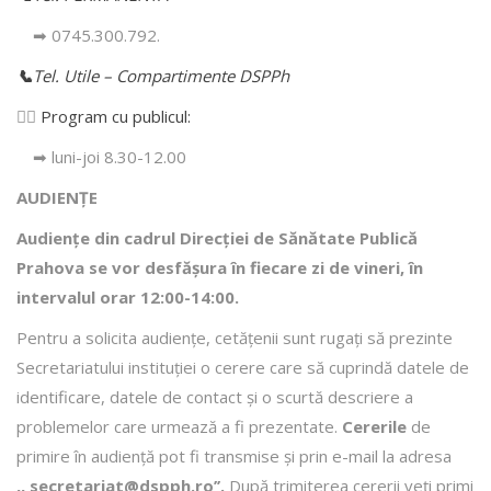
➡ 0745.300.792.
📞
Tel. Utile – Compartimente DSPPh
👩‍⚕️
Program cu publicul:
➡ luni-joi 8.30-12.00
AUDIENȚE
Audiențe din cadrul Direcţiei de Sănătate Publică
Prahova se vor desfăşura în fiecare zi de vineri, în
intervalul orar 12:00-14:00.
Pentru a solicita audienţe, cetăţenii sunt rugaţi să prezinte
Secretariatului instituției o cerere care să cuprindă datele de
identificare, datele de contact şi o scurtă descriere a
problemelor care urmează a fi prezentate.
Cererile
de
primire în audienţă pot fi transmise şi prin e-mail la adresa
,, secretariat@dspph.ro’’.
După trimiterea cererii veţi primi