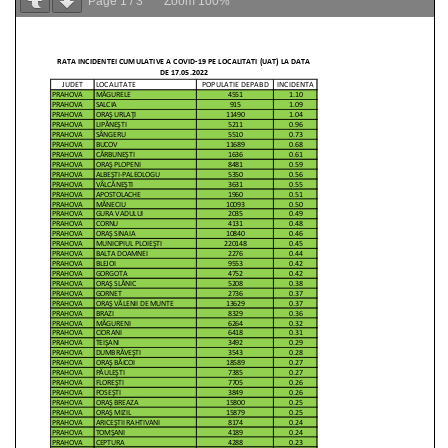
Page
1
/
3
Zoom
100%