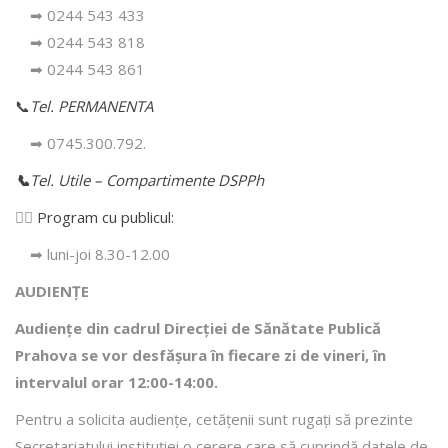
➡ 0244 543 433
➡ 0244 543 818
➡ 0244 543 861
📞
Tel. PERMANENTA
➡ 0745.300.792.
📞
Tel. Utile – Compartimente DSPPh
👩‍⚕️
Program cu publicul:
➡ luni-joi 8.30-12.00
AUDIENȚE
Audiențe din cadrul Direcţiei de Sănătate Publică
Prahova se vor desfăşura în fiecare zi de vineri, în
intervalul orar 12:00-14:00.
Pentru a solicita audienţe, cetăţenii sunt rugaţi să prezinte
Secretariatului instituției o cerere care să cuprindă datele de