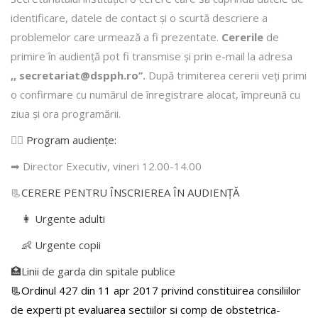
identificare, datele de contact şi o scurtă descriere a
problemelor care urmează a fi prezentate.
Cererile
de
primire în audienţă pot fi transmise şi prin e-mail la adresa
,, secretariat@dspph.ro’’.
După trimiterea cererii veţi primi
o confirmare cu numărul de înregistrare alocat, împreună cu
ziua şi ora programării.
👩‍⚕️
Program audiențe
:
➡ Director Executiv, vineri 12.00-14.00
📃
CERERE PENTRU ÎNSCRIEREA ÎN AUDIENŢĂ
👩 Urgente adulti
👶 Urgente copii
🏥Linii de garda din spitale publice
📃Ordinul 427 din 11 apr 2017 privind constituirea consiliilor
de experti pt evaluarea sectiilor si comp de obstetrica-