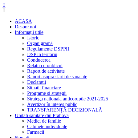
ACASA
Despre noi
Informaţii utile
Istoric
Organigramă
Regulamente DSPPH
DSP in teritoriu
Conducerea
Relatii cu publicul
Raport de activitate
Raport asupra starii de sanatate
Declaratii
Situatii financiare
Programe si strategii
Stratega nationala anticoruptie 2021-2025
Avertizor în interes public
TRANSPARENȚĂ DECIZIONALĂ
Unitati sanitare din Prahova
Medici de familie
Cabinete individuale
Farmacii
Noutati