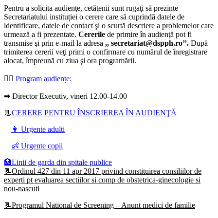
Pentru a solicita audienţe, cetăţenii sunt rugaţi să prezinte
Secretariatului instituției o cerere care să cuprindă datele de
identificare, datele de contact şi o scurtă descriere a problemelor care
urmează a fi prezentate.
Cererile
de primire în audienţă pot fi
transmise şi prin e-mail la adresa
,, secretariat@dspph.ro’’.
După
trimiterea cererii veţi primi o confirmare cu numărul de înregistrare
alocat, împreună cu ziua şi ora programării.
👩‍⚕️
Program audiențe
:
➡ Director Executiv, vineri 12.00-14.00
📃
CERERE PENTRU ÎNSCRIEREA ÎN AUDIENŢĂ
👩 Urgente adulti
👶 Urgente copii
🏥Linii de garda din spitale publice
📃Ordinul 427 din 11 apr 2017 privind constituirea consiliilor de
experti pt evaluarea sectiilor si comp de obstetrica-ginecologie si
nou-nascuti
📃Programul National de Screening – Anunt medici de familie