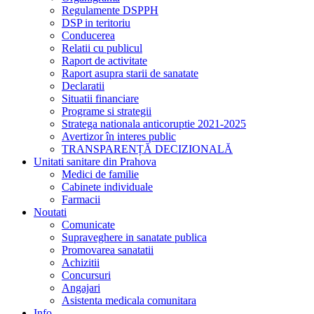
Regulamente DSPPH
DSP in teritoriu
Conducerea
Relatii cu publicul
Raport de activitate
Raport asupra starii de sanatate
Declaratii
Situatii financiare
Programe si strategii
Stratega nationala anticoruptie 2021-2025
Avertizor în interes public
TRANSPARENȚĂ DECIZIONALĂ
Unitati sanitare din Prahova
Medici de familie
Cabinete individuale
Farmacii
Noutati
Comunicate
Supraveghere in sanatate publica
Promovarea sanatatii
Achizitii
Concursuri
Angajari
Asistenta medicala comunitara
Info