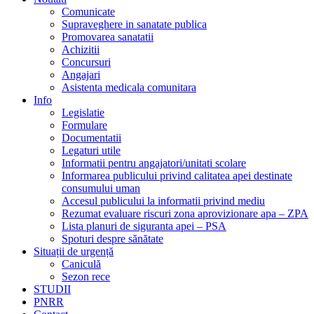
Comunicate
Supraveghere in sanatate publica
Promovarea sanatatii
Achizitii
Concursuri
Angajari
Asistenta medicala comunitara
Info
Legislatie
Formulare
Documentatii
Legaturi utile
Informatii pentru angajatori/unitati scolare
Informarea publicului privind calitatea apei destinate
consumului uman
Accesul publicului la informatii privind mediu
Rezumat evaluare riscuri zona aprovizionare apa – ZPA
Lista planuri de siguranta apei – PSA
Spoturi despre sănătate
Situații de urgență
Caniculă
Sezon rece
STUDII
PNRR