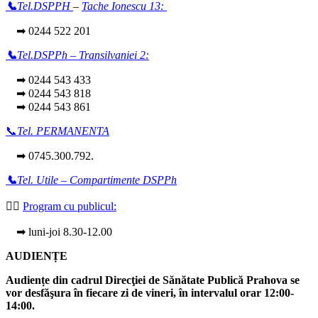
📞
Tel.DSPPH
–
Tache Ionescu 13:
➡ 0244 522 201
📞
Tel.DSPPh – Transilvaniei 2:
➡ 0244 543 433
➡ 0244 543 818
➡ 0244 543 861
📞
Tel. PERMANENTA
➡ 0745.300.792.
📞
Tel. Utile – Compartimente DSPPh
👩‍⚕️
Program cu publicul:
➡ luni-joi 8.30-12.00
AUDIENȚE
Audiențe din cadrul Direcţiei de Sănătate Publică Prahova se
vor desfăşura în fiecare zi de vineri, în intervalul orar 12:00-
14:00.