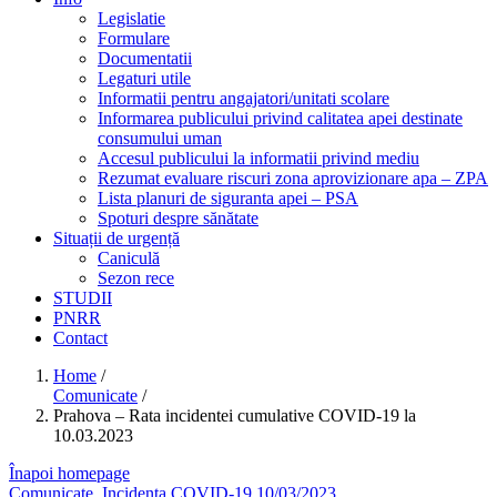
Legislatie
Formulare
Documentatii
Legaturi utile
Informatii pentru angajatori/unitati scolare
Informarea publicului privind calitatea apei destinate
consumului uman
Accesul publicului la informatii privind mediu
Rezumat evaluare riscuri zona aprovizionare apa – ZPA
Lista planuri de siguranta apei – PSA
Spoturi despre sănătate
Situații de urgență
Caniculă
Sezon rece
STUDII
PNRR
Contact
Home
/
Comunicate
/
Prahova – Rata incidentei cumulative COVID-19 la
10.03.2023
Înapoi homepage
Comunicate
,
Incidenta COVID-19
10/03/2023