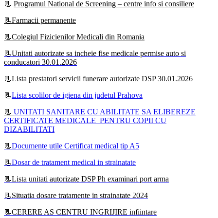
📃
Programul National de Screening – centre info si consiliere
📃Farmacii permanente
📃Colegiul Fizicienilor Medicali din Romania
📃Unitati autorizate sa incheie fise medicale permise auto si
conducatori 30.01.2026
📃Lista prestatori servicii funerare autorizate DSP 30.01.2026
📃
Lista scolilor de igiena din judetul Prahova
📃
UNITATI SANITARE CU ABILITATE SA ELIBEREZE
CERTIFICATE MEDICALE PENTRU COPII CU
DIZABILITATI
📃
Documente utile Certificat medical tip A5
📃
Dosar de tratament medical in strainatate
📃Lista unitati autorizate DSP Ph examinari port arma
📃Situatia dosare tratamente in strainatate 2024
📃CERERE AS CENTRU INGRIJIRE infiintare