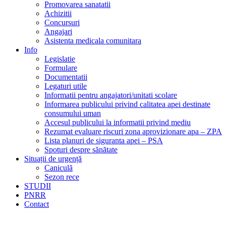
Promovarea sanatatii
Achizitii
Concursuri
Angajari
Asistenta medicala comunitara
Info
Legislatie
Formulare
Documentatii
Legaturi utile
Informatii pentru angajatori/unitati scolare
Informarea publicului privind calitatea apei destinate
consumului uman
Accesul publicului la informatii privind mediu
Rezumat evaluare riscuri zona aprovizionare apa – ZPA
Lista planuri de siguranta apei – PSA
Spoturi despre sănătate
Situații de urgență
Caniculă
Sezon rece
STUDII
PNRR
Contact