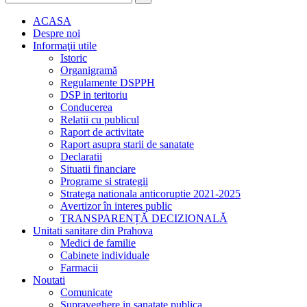
ACASA
Despre noi
Informaţii utile
Istoric
Organigramă
Regulamente DSPPH
DSP in teritoriu
Conducerea
Relatii cu publicul
Raport de activitate
Raport asupra starii de sanatate
Declaratii
Situatii financiare
Programe si strategii
Stratega nationala anticoruptie 2021-2025
Avertizor în interes public
TRANSPARENȚĂ DECIZIONALĂ
Unitati sanitare din Prahova
Medici de familie
Cabinete individuale
Farmacii
Noutati
Comunicate
Supraveghere in sanatate publica