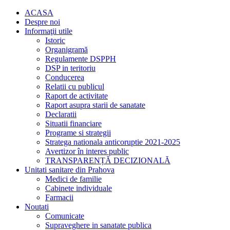
ACASA
Despre noi
Informaţii utile
Istoric
Organigramă
Regulamente DSPPH
DSP in teritoriu
Conducerea
Relatii cu publicul
Raport de activitate
Raport asupra starii de sanatate
Declaratii
Situatii financiare
Programe si strategii
Stratega nationala anticoruptie 2021-2025
Avertizor în interes public
TRANSPARENȚĂ DECIZIONALĂ
Unitati sanitare din Prahova
Medici de familie
Cabinete individuale
Farmacii
Noutati
Comunicate
Supraveghere in sanatate publica