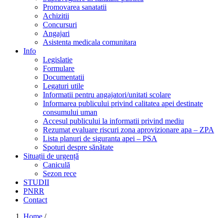
Promovarea sanatatii
Achizitii
Concursuri
Angajari
Asistenta medicala comunitara
Info
Legislatie
Formulare
Documentatii
Legaturi utile
Informatii pentru angajatori/unitati scolare
Informarea publicului privind calitatea apei destinate
consumului uman
Accesul publicului la informatii privind mediu
Rezumat evaluare riscuri zona aprovizionare apa – ZPA
Lista planuri de siguranta apei – PSA
Spoturi despre sănătate
Situații de urgență
Caniculă
Sezon rece
STUDII
PNRR
Contact
Home
/