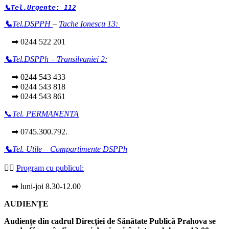
📞Tel.Urgente: 112
📞
Tel.DSPPH
–
Tache Ionescu 13:
➡ 0244 522 201
📞
Tel.DSPPh – Transilvaniei 2:
➡ 0244 543 433
➡ 0244 543 818
➡ 0244 543 861
📞
Tel. PERMANENTA
➡ 0745.300.792.
📞
Tel. Utile – Compartimente DSPPh
👩‍⚕️
Program cu publicul:
➡ luni-joi 8.30-12.00
AUDIENȚE
Audiențe din cadrul Direcţiei de Sănătate Publică Prahova se