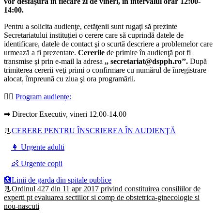
vor desfăşura în fiecare zi de vineri, în intervalul orar 12:00-
14:00.
Pentru a solicita audienţe, cetăţenii sunt rugaţi să prezinte
Secretariatului instituției o cerere care să cuprindă datele de
identificare, datele de contact şi o scurtă descriere a problemelor care
urmează a fi prezentate.
Cererile
de primire în audienţă pot fi
transmise şi prin e-mail la adresa
,, secretariat@dspph.ro’’.
După
trimiterea cererii veţi primi o confirmare cu numărul de înregistrare
alocat, împreună cu ziua şi ora programării.
👩‍⚕️
Program audiențe
:
➡ Director Executiv, vineri 12.00-14.00
📃
CERERE PENTRU ÎNSCRIEREA ÎN AUDIENŢĂ
👩 Urgente adulti
👶 Urgente copii
🏥Linii de garda din spitale publice
📃Ordinul 427 din 11 apr 2017 privind constituirea consiliilor de
experti pt evaluarea sectiilor si comp de obstetrica-ginecologie si
nou-nascuti