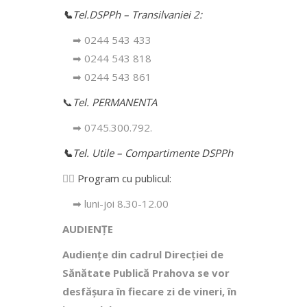
📞
Tel.DSPPh – Transilvaniei 2:
➡ 0244 543 433
➡ 0244 543 818
➡ 0244 543 861
📞
Tel. PERMANENTA
➡ 0745.300.792.
📞
Tel. Utile – Compartimente DSPPh
👩‍⚕️
Program cu publicul:
➡ luni-joi 8.30-12.00
AUDIENȚE
Audiențe din cadrul Direcţiei de
Sănătate Publică Prahova se vor
desfăşura în fiecare zi de vineri, în