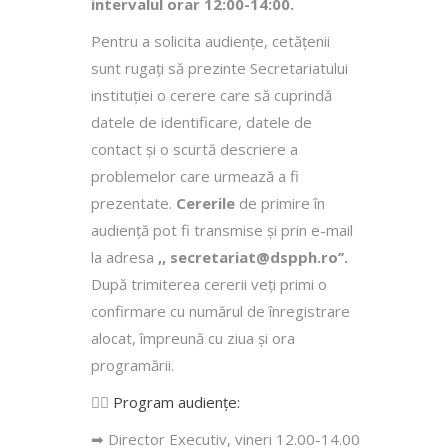
intervalul orar 12:00-14:00.
Pentru a solicita audienţe, cetăţenii
sunt rugaţi să prezinte Secretariatului
instituției o cerere care să cuprindă
datele de identificare, datele de
contact şi o scurtă descriere a
problemelor care urmează a fi
prezentate.
Cererile
de primire în
audienţă pot fi transmise şi prin e-mail
la adresa
,, secretariat@dspph.ro’’.
După trimiterea cererii veţi primi o
confirmare cu numărul de înregistrare
alocat, împreună cu ziua şi ora
programării.
👩‍⚕️
Program audiențe
:
➡ Director Executiv, vineri 12.00-14.00