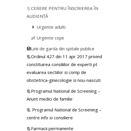
📃
CERERE PENTRU ÎNSCRIEREA ÎN
AUDIENŢĂ
👩 Urgente adulti
👶 Urgente copii
🏥Linii de garda din spitale publice
📃Ordinul 427 din 11 apr 2017 privind
constituirea consiliilor de experti pt
evaluarea sectiilor si comp de
obstetrica-ginecologie si nou-nascuti
📃Programul National de Screening –
Anunt medici de familie
📃
Programul National de Screening –
centre info si consiliere
📃Farmacii permanente