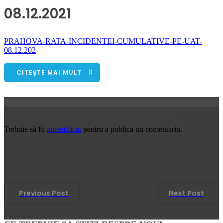
08.12.2021
PRAHOVA-RATA-INCIDENTEI-CUMULATIVE-PE-UAT-
08.12.202
CITEȘTE MAI MULT
Faci Un Comentariu Sau Dai Un Răspuns?
Trebuie să fii
autentificat
pentru a publica un comentariu.
Previous Post
Next Post