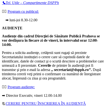
📞
Tel. Utile – Compartimente DSPPh
👩‍⚕️
Program cu publicul:
➡ luni-joi 8.30-12.00
AUDIENȚE
Audiențe din cadrul Direcţiei de Sănătate Publică Prahova se
vor desfăşura în fiecare zi de vineri, în intervalul orar 12:00-
14:00.
Pentru a solicita audienţe, cetăţenii sunt rugaţi să prezinte
Secretariatului instituției o cerere care să cuprindă datele de
identificare, datele de contact şi o scurtă descriere a problemelor care
urmează a fi prezentate.
Cererile
de primire în audienţă pot fi
transmise şi prin e-mail la adresa
,, secretariat@dspph.ro’’.
După
trimiterea cererii veţi primi o confirmare cu numărul de înregistrare
alocat, împreună cu ziua şi ora programării.
👩‍⚕️
Program audiențe
:
➡ Director Executiv, vineri 12.00-14.00
📃
CERERE PENTRU ÎNSCRIEREA ÎN AUDIENŢĂ