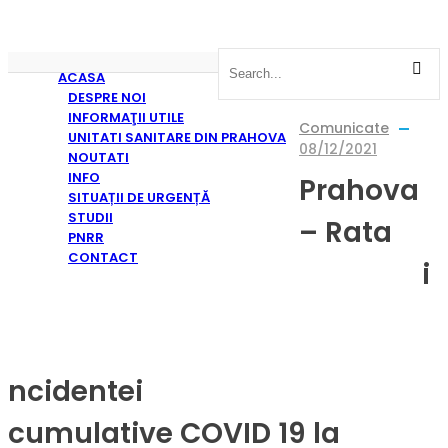
ACASA
DESPRE NOI
INFORMAŢII UTILE
Comunicate
UNITATI SANITARE DIN PRAHOVA
08/12/2021
NOUTATI
INFO
Prahova
SITUAȚII DE URGENȚĂ
STUDII
– Rata
PNRR
CONTACT
i
Home
/
Comunicate
/
Prahova – Rata incidentei cumulative COVID 19 la 08.12.2021
ncidentei
Înapoi homepage
cumulative COVID 19 la