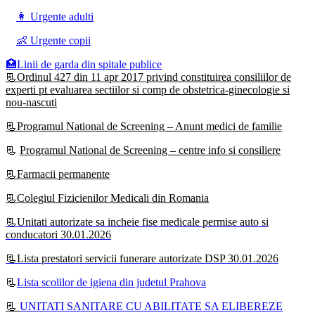
👩 Urgente adulti
👶 Urgente copii
🏥Linii de garda din spitale publice
📃Ordinul 427 din 11 apr 2017 privind constituirea consiliilor de
experti pt evaluarea sectiilor si comp de obstetrica-ginecologie si
nou-nascuti
📃Programul National de Screening – Anunt medici de familie
📃
Programul National de Screening – centre info si consiliere
📃Farmacii permanente
📃Colegiul Fizicienilor Medicali din Romania
📃Unitati autorizate sa incheie fise medicale permise auto si
conducatori 30.01.2026
📃Lista prestatori servicii funerare autorizate DSP 30.01.2026
📃
Lista scolilor de igiena din judetul Prahova
📃
UNITATI SANITARE CU ABILITATE SA ELIBEREZE