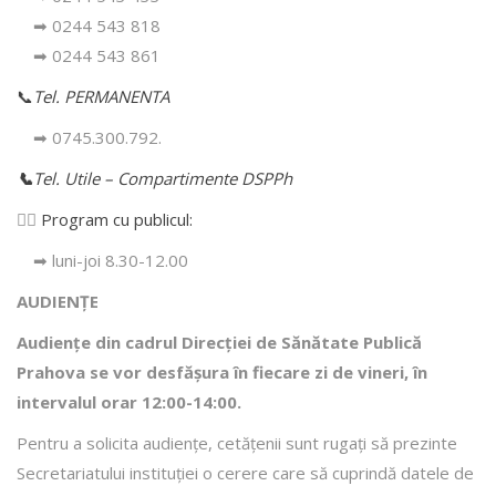
➡ 0244 543 818
➡ 0244 543 861
📞
Tel. PERMANENTA
➡ 0745.300.792.
📞
Tel. Utile – Compartimente DSPPh
👩‍⚕️
Program cu publicul:
➡ luni-joi 8.30-12.00
AUDIENȚE
Audiențe din cadrul Direcţiei de Sănătate Publică
Prahova se vor desfăşura în fiecare zi de vineri, în
intervalul orar 12:00-14:00.
Pentru a solicita audienţe, cetăţenii sunt rugaţi să prezinte
Secretariatului instituției o cerere care să cuprindă datele de