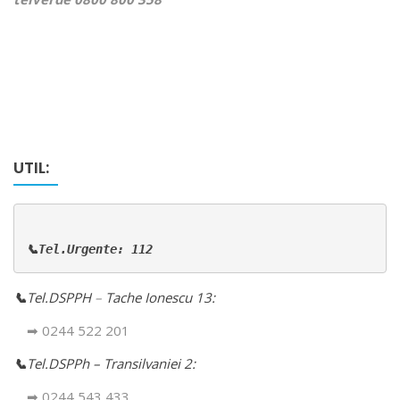
UTIL:
📞Tel.Urgente: 112
📞
Tel.DSPPH
–
Tache Ionescu 13:
➡ 0244 522 201
📞
Tel.DSPPh – Transilvaniei 2:
➡ 0244 543 433