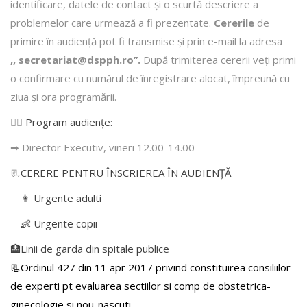
identificare, datele de contact şi o scurtă descriere a
problemelor care urmează a fi prezentate.
Cererile
de
primire în audienţă pot fi transmise şi prin e-mail la adresa
,, secretariat@dspph.ro’’.
După trimiterea cererii veţi primi
o confirmare cu numărul de înregistrare alocat, împreună cu
ziua şi ora programării.
👩‍⚕️
Program audiențe
:
➡ Director Executiv, vineri 12.00-14.00
📃
CERERE PENTRU ÎNSCRIEREA ÎN AUDIENŢĂ
👩 Urgente adulti
👶 Urgente copii
🏥Linii de garda din spitale publice
📃Ordinul 427 din 11 apr 2017 privind constituirea consiliilor
de experti pt evaluarea sectiilor si comp de obstetrica-
ginecologie si nou-nascuti