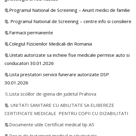
📃Programul National de Screening – Anunt medici de familie
📃
Programul National de Screening – centre info si consiliere
📃Farmacii permanente
📃Colegiul Fizicienilor Medicali din Romania
📃Unitati autorizate sa incheie fise medicale permise auto si
conducatori 30.01.2026
📃Lista prestatori servicii funerare autorizate DSP
30.01.2026
📃
Lista scolilor de igiena din judetul Prahova
📃
UNITATI SANITARE CU ABILITATE SA ELIBEREZE
CERTIFICATE MEDICALE PENTRU COPII CU DIZABILITATI
📃
Documente utile Certificat medical tip A5
📃
Dosar de tratament medical in strainatate