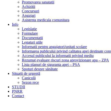
Promovarea sanatatii
Achizitii
Concursuri
Angajari
Asistenta medicala comunitara
Info
Legislatie
Formulare
Documentatii
Legaturi utile
Informatii pentru angajatori/unitati scolare
Informarea publicului privind calitatea apei destinate c
Accesul publicului la informatii privind mediu
Rezumat evaluare riscuri zona aprovizionare apa – ZPA
Lista planuri de siguranta apei – PSA
Spoturi despre sănătate
Situații de urgență
Caniculă
Sezon rece
STUDII
PNRR
Contact