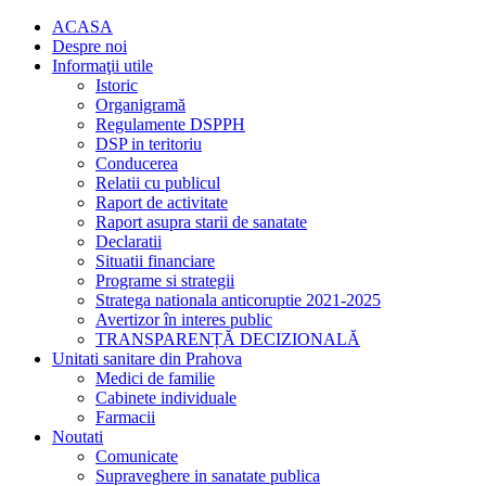
ACASA
Despre noi
Informaţii utile
Istoric
Organigramă
Regulamente DSPPH
DSP in teritoriu
Conducerea
Relatii cu publicul
Raport de activitate
Raport asupra starii de sanatate
Declaratii
Situatii financiare
Programe si strategii
Stratega nationala anticoruptie 2021-2025
Avertizor în interes public
TRANSPARENȚĂ DECIZIONALĂ
Unitati sanitare din Prahova
Medici de familie
Cabinete individuale
Farmacii
Noutati
Comunicate
Supraveghere in sanatate publica