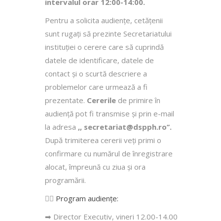
intervalul orar 12:00-14:00.
Pentru a solicita audienţe, cetăţenii
sunt rugaţi să prezinte Secretariatului
instituției o cerere care să cuprindă
datele de identificare, datele de
contact şi o scurtă descriere a
problemelor care urmează a fi
prezentate.
Cererile
de primire în
audienţă pot fi transmise şi prin e-mail
la adresa
,, secretariat@dspph.ro’’.
După trimiterea cererii veţi primi o
confirmare cu numărul de înregistrare
alocat, împreună cu ziua şi ora
programării.
👩‍⚕️
Program audiențe
:
➡ Director Executiv, vineri 12.00-14.00