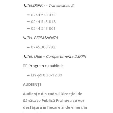
📞
Tel.DSPPh – Transilvaniei 2:
➡ 0244 543 433
➡ 0244 543 818
➡ 0244 543 861
📞
Tel. PERMANENTA
➡ 0745.300.792.
📞
Tel. Utile – Compartimente DSPPh
👩‍⚕️
Program cu publicul:
➡ luni-joi 8.30-12.00
AUDIENȚE
Audiențe din cadrul Direcţiei de
Sănătate Publică Prahova se vor
desfăşura în fiecare zi de vineri, în