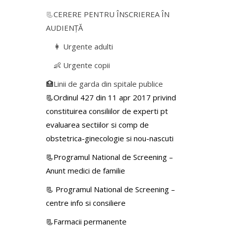
📃
CERERE PENTRU ÎNSCRIEREA ÎN
AUDIENŢĂ
👩 Urgente adulti
👶 Urgente copii
🏥Linii de garda din spitale publice
📃Ordinul 427 din 11 apr 2017 privind
constituirea consiliilor de experti pt
evaluarea sectiilor si comp de
obstetrica-ginecologie si nou-nascuti
📃Programul National de Screening –
Anunt medici de familie
📃
Programul National de Screening –
centre info si consiliere
📃Farmacii permanente