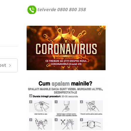
telverde 0800 800 358
ost