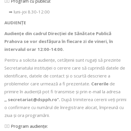
👩‍⚕️
Program cu publicul:
➡ luni-joi 8.30-12.00
AUDIENȚE
Audiențe din cadrul Direcţiei de Sănătate Publică
Prahova se vor desfăşura în fiecare zi de vineri, în
intervalul orar 12:00-14:00.
Pentru a solicita audienţe, cetăţenii sunt rugaţi să prezinte
Secretariatului instituției o cerere care să cuprindă datele de
identificare, datele de contact şi o scurtă descriere a
problemelor care urmează a fi prezentate.
Cererile
de
primire în audienţă pot fi transmise şi prin e-mail la adresa
,, secretariat@dspph.ro’’.
După trimiterea cererii veţi primi
o confirmare cu numărul de înregistrare alocat, împreună cu
ziua şi ora programării.
👩‍⚕️
Program audiențe
: