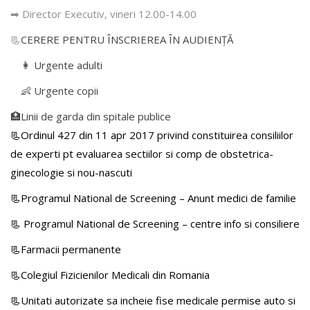
➡ Director Executiv, vineri 12.00-14.00
📃
CERERE PENTRU ÎNSCRIEREA ÎN AUDIENŢĂ
👩 Urgente adulti
👶 Urgente copii
🏥Linii de garda din spitale publice
📃Ordinul 427 din 11 apr 2017 privind constituirea consiliilor
de experti pt evaluarea sectiilor si comp de obstetrica-
ginecologie si nou-nascuti
📃Programul National de Screening – Anunt medici de familie
📃
Programul National de Screening – centre info si consiliere
📃Farmacii permanente
📃Colegiul Fizicienilor Medicali din Romania
📃Unitati autorizate sa incheie fise medicale permise auto si