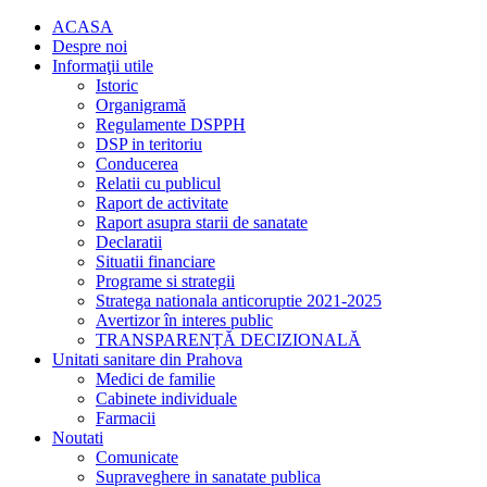
ACASA
Despre noi
Informaţii utile
Istoric
Organigramă
Regulamente DSPPH
DSP in teritoriu
Conducerea
Relatii cu publicul
Raport de activitate
Raport asupra starii de sanatate
Declaratii
Situatii financiare
Programe si strategii
Stratega nationala anticoruptie 2021-2025
Avertizor în interes public
TRANSPARENȚĂ DECIZIONALĂ
Unitati sanitare din Prahova
Medici de familie
Cabinete individuale
Farmacii
Noutati
Comunicate
Supraveghere in sanatate publica