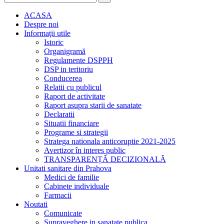
ACASA
Despre noi
Informaţii utile
Istoric
Organigramă
Regulamente DSPPH
DSP in teritoriu
Conducerea
Relatii cu publicul
Raport de activitate
Raport asupra starii de sanatate
Declaratii
Situatii financiare
Programe si strategii
Stratega nationala anticoruptie 2021-2025
Avertizor în interes public
TRANSPARENȚĂ DECIZIONALĂ
Unitati sanitare din Prahova
Medici de familie
Cabinete individuale
Farmacii
Noutati
Comunicate
Supraveghere in sanatate publica