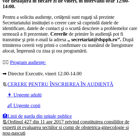
vor desfăşura în fiecare zi de vineri, în intervalul orar 12:00-
14:00.
Pentru a solicita audienţe, cetăţenii sunt rugaţi să prezinte
Secretariatului instituției o cerere care să cuprindă datele de
identificare, datele de contact şi o scurtă descriere a problemelor care
urmează a fi prezentate.
Cererile
de primire în audienţă pot fi
transmise şi prin e-mail la adresa
,, secretariat@dspph.ro’’.
După
trimiterea cererii veţi primi o confirmare cu numărul de înregistrare
alocat, împreună cu ziua şi ora programării.
👩‍⚕️
Program audiențe
:
➡ Director Executiv, vineri 12.00-14.00
📃
CERERE PENTRU ÎNSCRIEREA ÎN AUDIENŢĂ
👩 Urgente adulti
👶 Urgente copii
🏥Linii de garda din spitale publice
📃Ordinul 427 din 11 apr 2017 privind constituirea consiliilor de
experti pt evaluarea sectiilor si comp de obstetrica-ginecologie si
nou-nascuti