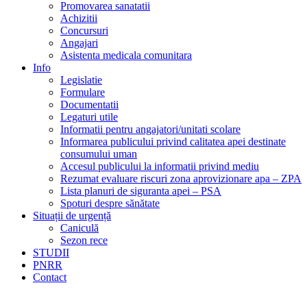
Promovarea sanatatii
Achizitii
Concursuri
Angajari
Asistenta medicala comunitara
Info
Legislatie
Formulare
Documentatii
Legaturi utile
Informatii pentru angajatori/unitati scolare
Informarea publicului privind calitatea apei destinate
consumului uman
Accesul publicului la informatii privind mediu
Rezumat evaluare riscuri zona aprovizionare apa – ZPA
Lista planuri de siguranta apei – PSA
Spoturi despre sănătate
Situații de urgență
Caniculă
Sezon rece
STUDII
PNRR
Contact