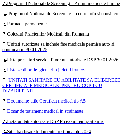
📃Programul National de Screening – Anunt medici de familie
📃
Programul National de Screening – centre info si consiliere
📃Farmacii permanente
📃Colegiul Fizicienilor Medicali din Romania
📃Unitati autorizate sa incheie fise medicale permise auto si
conducatori 30.01.2026
📃Lista prestatori servicii funerare autorizate DSP 30.01.2026
📃
Lista scolilor de igiena din judetul Prahova
📃
UNITATI SANITARE CU ABILITATE SA ELIBEREZE
CERTIFICATE MEDICALE PENTRU COPII CU
DIZABILITATI
📃
Documente utile Certificat medical tip A5
📃
Dosar de tratament medical in strainatate
📃Lista unitati autorizate DSP Ph examinari port arma
📃Situatia dosare tratamente in strainatate 2024