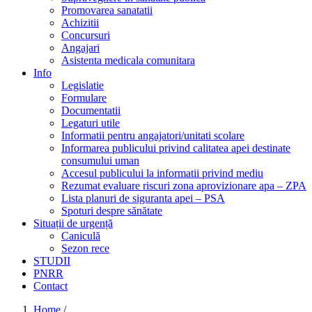
Promovarea sanatatii
Achizitii
Concursuri
Angajari
Asistenta medicala comunitara
Info
Legislatie
Formulare
Documentatii
Legaturi utile
Informatii pentru angajatori/unitati scolare
Informarea publicului privind calitatea apei destinate
consumului uman
Accesul publicului la informatii privind mediu
Rezumat evaluare riscuri zona aprovizionare apa – ZPA
Lista planuri de siguranta apei – PSA
Spoturi despre sănătate
Situații de urgență
Caniculă
Sezon rece
STUDII
PNRR
Contact
Home
/