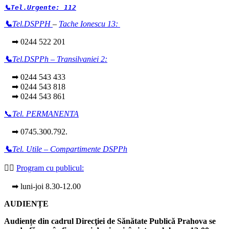
📞Tel.Urgente: 112
📞
Tel.DSPPH
–
Tache Ionescu 13:
➡ 0244 522 201
📞
Tel.DSPPh – Transilvaniei 2:
➡ 0244 543 433
➡ 0244 543 818
➡ 0244 543 861
📞
Tel. PERMANENTA
➡ 0745.300.792.
📞
Tel. Utile – Compartimente DSPPh
👩‍⚕️
Program cu publicul:
➡ luni-joi 8.30-12.00
AUDIENȚE
Audiențe din cadrul Direcţiei de Sănătate Publică Prahova se