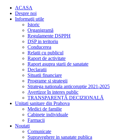
ACASA
Despre noi
Informaţii utile
Istoric
Organigramă
Regulamente DSPPH
DSP in teritoriu
Conducerea
Relatii cu publicul
Raport de activitate
Raport asupra starii de sanatate
Declaratii
Situatii financiare
Programe si strategii
Stratega nationala anticoruptie 2021-2025
Avertizor în interes public
TRANSPARENȚĂ DECIZIONALĂ
Unitati sanitare din Prahova
Medici de familie
Cabinete individuale
Farmacii
Noutati
Comunicate
Supraveghere in sanatate publica