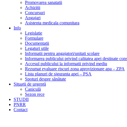
Promovarea sanatatii
Achizitii
Concursuri
Angajari
Asistenta medicala comunitara
Info
Legislatie
Formulare
Documentatii
Legaturi utile
Informatii pentru angajatori/unitati scolare
Informarea publicului privind calitatea apei destinate c
Accesul publicului la informatii privind mediu
Rezumat evaluare riscuri zona aprovizionare apa – ZPA
Lista planuri de siguranta apei – PSA
Spoturi despre sănătate
Situații de urgență
Caniculă
Sezon rece
STUDII
PNRR
Contact