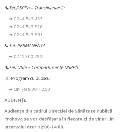
📞
Tel.DSPPh – Transilvaniei 2:
➡ 0244 543 433
➡ 0244 543 818
➡ 0244 543 861
📞
Tel. PERMANENTA
➡ 0745.300.792.
📞
Tel. Utile – Compartimente DSPPh
👩‍⚕️
Program cu publicul:
➡ luni-joi 8.30-12.00
AUDIENȚE
Audiențe din cadrul Direcţiei de Sănătate Publică
Prahova se vor desfăşura în fiecare zi de vineri, în
intervalul orar 12:00-14:00.