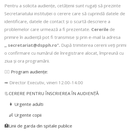
Pentru a solicita audienţe, cetăţenii sunt rugaţi să prezinte
Secretariatului instituției o cerere care să cuprindă datele de
identificare, datele de contact şi o scurtă descriere a
problemelor care urmează a fi prezentate.
Cererile
de
primire în audienţă pot fi transmise şi prin e-mail la adresa
,, secretariat@dspph.ro’’.
După trimiterea cererii veţi primi
o confirmare cu numărul de înregistrare alocat, împreună cu
ziua şi ora programării.
👩‍⚕️
Program audiențe
:
➡ Director Executiv, vineri 12.00-14.00
📃
CERERE PENTRU ÎNSCRIEREA ÎN AUDIENŢĂ
👩 Urgente adulti
👶 Urgente copii
🏥Linii de garda din spitale publice