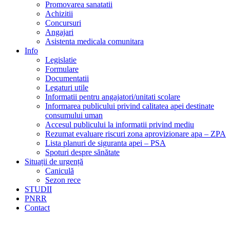
Promovarea sanatatii
Achizitii
Concursuri
Angajari
Asistenta medicala comunitara
Info
Legislatie
Formulare
Documentatii
Legaturi utile
Informatii pentru angajatori/unitati scolare
Informarea publicului privind calitatea apei destinate
consumului uman
Accesul publicului la informatii privind mediu
Rezumat evaluare riscuri zona aprovizionare apa – ZPA
Lista planuri de siguranta apei – PSA
Spoturi despre sănătate
Situații de urgență
Caniculă
Sezon rece
STUDII
PNRR
Contact