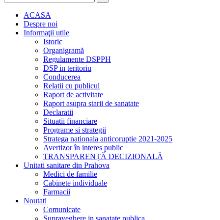
ACASA
Despre noi
Informaţii utile
Istoric
Organigramă
Regulamente DSPPH
DSP in teritoriu
Conducerea
Relatii cu publicul
Raport de activitate
Raport asupra starii de sanatate
Declaratii
Situatii financiare
Programe si strategii
Stratega nationala anticoruptie 2021-2025
Avertizor în interes public
TRANSPARENȚĂ DECIZIONALĂ
Unitati sanitare din Prahova
Medici de familie
Cabinete individuale
Farmacii
Noutati
Comunicate
Supraveghere in sanatate publica