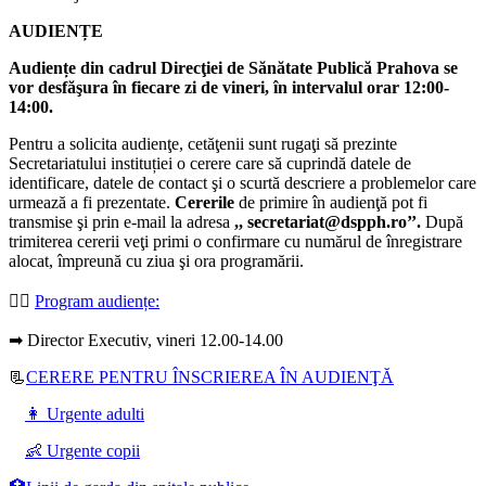
AUDIENȚE
Audiențe din cadrul Direcţiei de Sănătate Publică Prahova se
vor desfăşura în fiecare zi de vineri, în intervalul orar 12:00-
14:00.
Pentru a solicita audienţe, cetăţenii sunt rugaţi să prezinte
Secretariatului instituției o cerere care să cuprindă datele de
identificare, datele de contact şi o scurtă descriere a problemelor care
urmează a fi prezentate.
Cererile
de primire în audienţă pot fi
transmise şi prin e-mail la adresa
,, secretariat@dspph.ro’’.
După
trimiterea cererii veţi primi o confirmare cu numărul de înregistrare
alocat, împreună cu ziua şi ora programării.
👩‍⚕️
Program audiențe
:
➡ Director Executiv, vineri 12.00-14.00
📃
CERERE PENTRU ÎNSCRIEREA ÎN AUDIENŢĂ
👩 Urgente adulti
👶 Urgente copii