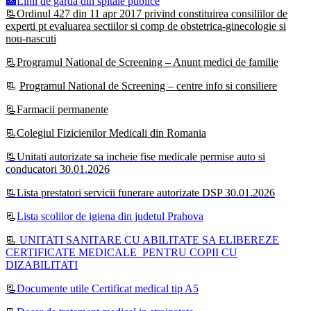
🏥Linii de garda din spitale publice
📃Ordinul 427 din 11 apr 2017 privind constituirea consiliilor de
experti pt evaluarea sectiilor si comp de obstetrica-ginecologie si
nou-nascuti
📃Programul National de Screening – Anunt medici de familie
📃
Programul National de Screening – centre info si consiliere
📃Farmacii permanente
📃Colegiul Fizicienilor Medicali din Romania
📃Unitati autorizate sa incheie fise medicale permise auto si
conducatori 30.01.2026
📃Lista prestatori servicii funerare autorizate DSP 30.01.2026
📃
Lista scolilor de igiena din judetul Prahova
📃
UNITATI SANITARE CU ABILITATE SA ELIBEREZE
CERTIFICATE MEDICALE PENTRU COPII CU
DIZABILITATI
📃
Documente utile Certificat medical tip A5