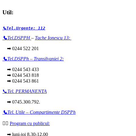
Util:
📞Tel.Urgente: 112
📞
Tel.DSPPH
–
Tache Ionescu 13:
➡ 0244 522 201
📞
Tel.DSPPh – Transilvaniei 2:
➡ 0244 543 433
➡ 0244 543 818
➡ 0244 543 861
📞
Tel. PERMANENTA
➡ 0745.300.792.
📞
Tel. Utile – Compartimente DSPPh
👩‍⚕️
Program cu publicul:
➡ luni-joi 8.30-12.00