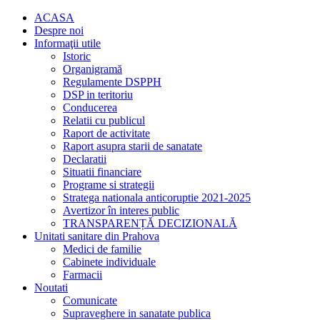
ACASA
Despre noi
Informaţii utile
Istoric
Organigramă
Regulamente DSPPH
DSP in teritoriu
Conducerea
Relatii cu publicul
Raport de activitate
Raport asupra starii de sanatate
Declaratii
Situatii financiare
Programe si strategii
Stratega nationala anticoruptie 2021-2025
Avertizor în interes public
TRANSPARENȚĂ DECIZIONALĂ
Unitati sanitare din Prahova
Medici de familie
Cabinete individuale
Farmacii
Noutati
Comunicate
Supraveghere in sanatate publica