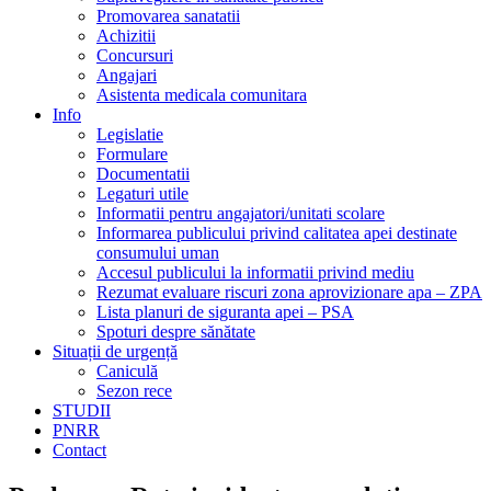
Promovarea sanatatii
Achizitii
Concursuri
Angajari
Asistenta medicala comunitara
Info
Legislatie
Formulare
Documentatii
Legaturi utile
Informatii pentru angajatori/unitati scolare
Informarea publicului privind calitatea apei destinate
consumului uman
Accesul publicului la informatii privind mediu
Rezumat evaluare riscuri zona aprovizionare apa – ZPA
Lista planuri de siguranta apei – PSA
Spoturi despre sănătate
Situații de urgență
Caniculă
Sezon rece
STUDII
PNRR
Contact