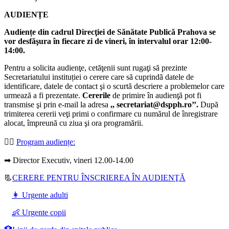
AUDIENȚE
Audiențe din cadrul Direcţiei de Sănătate Publică Prahova se
vor desfăşura în fiecare zi de vineri, în intervalul orar 12:00-
14:00.
Pentru a solicita audienţe, cetăţenii sunt rugaţi să prezinte
Secretariatului instituției o cerere care să cuprindă datele de
identificare, datele de contact şi o scurtă descriere a problemelor care
urmează a fi prezentate.
Cererile
de primire în audienţă pot fi
transmise şi prin e-mail la adresa
,, secretariat@dspph.ro’’.
După
trimiterea cererii veţi primi o confirmare cu numărul de înregistrare
alocat, împreună cu ziua şi ora programării.
👩‍⚕️
Program audiențe
:
➡ Director Executiv, vineri 12.00-14.00
📃
CERERE PENTRU ÎNSCRIEREA ÎN AUDIENŢĂ
👩 Urgente adulti
👶 Urgente copii