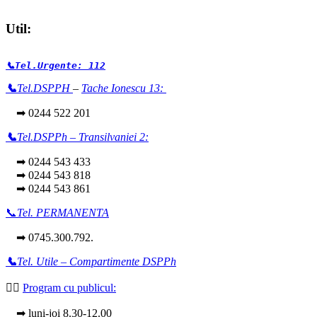
Util:
📞Tel.Urgente: 112
📞
Tel.DSPPH
–
Tache Ionescu 13:
➡ 0244 522 201
📞
Tel.DSPPh – Transilvaniei 2:
➡ 0244 543 433
➡ 0244 543 818
➡ 0244 543 861
📞
Tel. PERMANENTA
➡ 0745.300.792.
📞
Tel. Utile – Compartimente DSPPh
👩‍⚕️
Program cu publicul:
➡ luni-joi 8.30-12.00