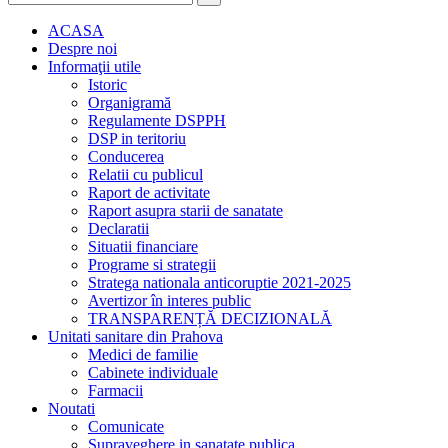
ACASA
Despre noi
Informaţii utile
Istoric
Organigramă
Regulamente DSPPH
DSP in teritoriu
Conducerea
Relatii cu publicul
Raport de activitate
Raport asupra starii de sanatate
Declaratii
Situatii financiare
Programe si strategii
Stratega nationala anticoruptie 2021-2025
Avertizor în interes public
TRANSPARENȚĂ DECIZIONALĂ
Unitati sanitare din Prahova
Medici de familie
Cabinete individuale
Farmacii
Noutati
Comunicate
Supraveghere in sanatate publica