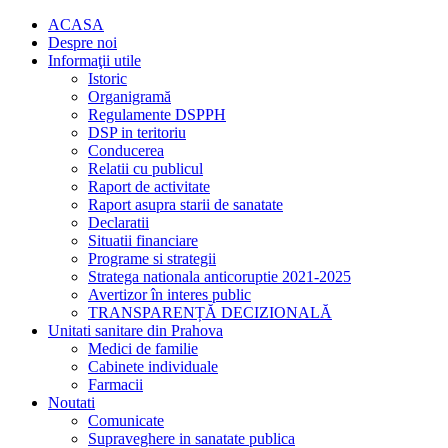
ACASA
Despre noi
Informaţii utile
Istoric
Organigramă
Regulamente DSPPH
DSP in teritoriu
Conducerea
Relatii cu publicul
Raport de activitate
Raport asupra starii de sanatate
Declaratii
Situatii financiare
Programe si strategii
Stratega nationala anticoruptie 2021-2025
Avertizor în interes public
TRANSPARENȚĂ DECIZIONALĂ
Unitati sanitare din Prahova
Medici de familie
Cabinete individuale
Farmacii
Noutati
Comunicate
Supraveghere in sanatate publica