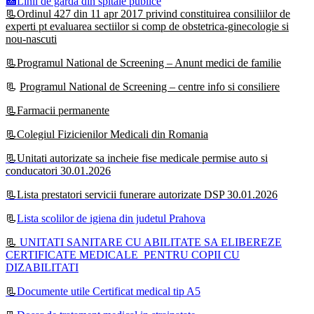
🏥Linii de garda din spitale publice
📃Ordinul 427 din 11 apr 2017 privind constituirea consiliilor de
experti pt evaluarea sectiilor si comp de obstetrica-ginecologie si
nou-nascuti
📃Programul National de Screening – Anunt medici de familie
📃
Programul National de Screening – centre info si consiliere
📃Farmacii permanente
📃Colegiul Fizicienilor Medicali din Romania
📃Unitati autorizate sa incheie fise medicale permise auto si
conducatori 30.01.2026
📃Lista prestatori servicii funerare autorizate DSP 30.01.2026
📃
Lista scolilor de igiena din judetul Prahova
📃
UNITATI SANITARE CU ABILITATE SA ELIBEREZE
CERTIFICATE MEDICALE PENTRU COPII CU
DIZABILITATI
📃
Documente utile Certificat medical tip A5