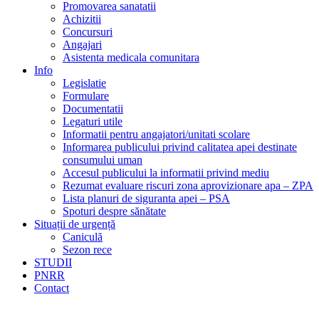
Promovarea sanatatii
Achizitii
Concursuri
Angajari
Asistenta medicala comunitara
Info
Legislatie
Formulare
Documentatii
Legaturi utile
Informatii pentru angajatori/unitati scolare
Informarea publicului privind calitatea apei destinate
consumului uman
Accesul publicului la informatii privind mediu
Rezumat evaluare riscuri zona aprovizionare apa – ZPA
Lista planuri de siguranta apei – PSA
Spoturi despre sănătate
Situații de urgență
Caniculă
Sezon rece
STUDII
PNRR
Contact