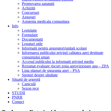
Promovarea sanatatii
Achizitii
Concursuri
Angajari
Asistenta medicala comunitara
Info
Legislatie
Formulare
Documentatii
Legaturi utile
Informatii pentru angajatori/unitati scolare
Informarea publicului privind calitatea apei destinate
consumului uman
Accesul publicului la informatii privind mediu
Rezumat evaluare riscuri zona aprovizionare apa – ZPA
Lista planuri de siguranta apei – PSA
Spoturi despre sănătate
Situații de urgență
Caniculă
Sezon rece
STUDII
PNRR
Contact