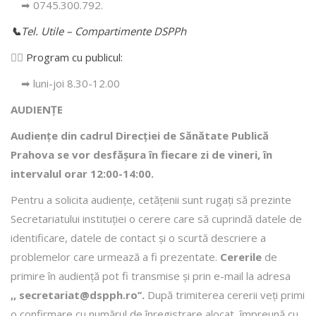
➡ 0745.300.792.
📞
Tel. Utile – Compartimente DSPPh
👩‍⚕️
Program cu publicul:
➡ luni-joi 8.30-12.00
AUDIENȚE
Audiențe din cadrul Direcţiei de Sănătate Publică
Prahova se vor desfăşura în fiecare zi de vineri, în
intervalul orar 12:00-14:00.
Pentru a solicita audienţe, cetăţenii sunt rugaţi să prezinte
Secretariatului instituției o cerere care să cuprindă datele de
identificare, datele de contact şi o scurtă descriere a
problemelor care urmează a fi prezentate.
Cererile
de
primire în audienţă pot fi transmise şi prin e-mail la adresa
,, secretariat@dspph.ro’’.
După trimiterea cererii veţi primi
o confirmare cu numărul de înregistrare alocat, împreună cu