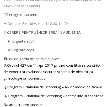
ziua şi ora programării.
👩‍⚕️
Program audiențe
:
➡ Director Executiv, vineri 12.00-14.00
📃
CERERE PENTRU ÎNSCRIEREA ÎN AUDIENŢĂ
👩 Urgente adulti
👶 Urgente copii
🏥Linii de garda din spitale publice
📃Ordinul 427 din 11 apr 2017 privind constituirea consiliilor
de experti pt evaluarea sectiilor si comp de obstetrica-
ginecologie si nou-nascuti
📃Programul National de Screening – Anunt medici de familie
📃
Programul National de Screening – centre info si consiliere
📃Farmacii permanente