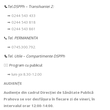
📞
Tel.DSPPh – Transilvaniei 2:
➡ 0244 543 433
➡ 0244 543 818
➡ 0244 543 861
📞
Tel. PERMANENTA
➡ 0745.300.792.
📞
Tel. Utile – Compartimente DSPPh
👩‍⚕️
Program cu publicul:
➡ luni-joi 8.30-12.00
AUDIENȚE
Audiențe din cadrul Direcţiei de Sănătate Publică
Prahova se vor desfăşura în fiecare zi de vineri, în
intervalul orar 12:00-14:00.