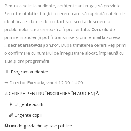
Pentru a solicita audienţe, cetăţenii sunt rugaţi să prezinte
Secretariatului instituției o cerere care să cuprindă datele de
identificare, datele de contact şi o scurtă descriere a
problemelor care urmează a fi prezentate.
Cererile
de
primire în audienţă pot fi transmise şi prin e-mail la adresa
,, secretariat@dspph.ro’’.
După trimiterea cererii veţi primi
o confirmare cu numărul de înregistrare alocat, împreună cu
ziua şi ora programării.
👩‍⚕️
Program audiențe
:
➡ Director Executiv, vineri 12.00-14.00
📃
CERERE PENTRU ÎNSCRIEREA ÎN AUDIENŢĂ
👩 Urgente adulti
👶 Urgente copii
🏥Linii de garda din spitale publice