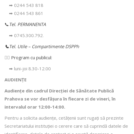
➡ 0244 543 818
➡ 0244 543 861
📞
Tel. PERMANENTA
➡ 0745.300.792.
📞
Tel. Utile – Compartimente DSPPh
👩‍⚕️
Program cu publicul:
➡ luni-joi 8.30-12.00
AUDIENȚE
Audiențe din cadrul Direcţiei de Sănătate Publică
Prahova se vor desfăşura în fiecare zi de vineri, în
intervalul orar 12:00-14:00.
Pentru a solicita audienţe, cetăţenii sunt rugaţi să prezinte
Secretariatului instituției o cerere care să cuprindă datele de
identificare, datele de contact şi o scurtă descriere a