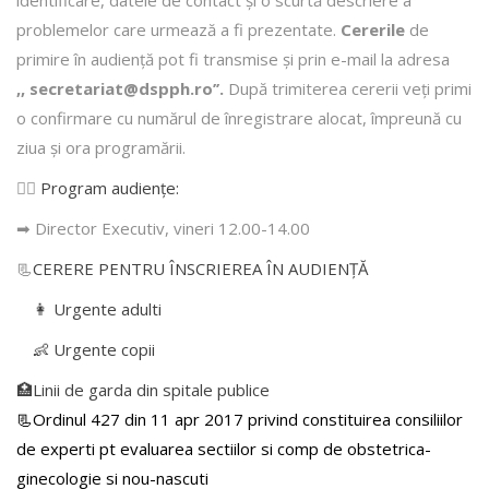
problemelor care urmează a fi prezentate.
Cererile
de
primire în audienţă pot fi transmise şi prin e-mail la adresa
,, secretariat@dspph.ro’’.
După trimiterea cererii veţi primi
o confirmare cu numărul de înregistrare alocat, împreună cu
ziua şi ora programării.
👩‍⚕️
Program audiențe
:
➡ Director Executiv, vineri 12.00-14.00
📃
CERERE PENTRU ÎNSCRIEREA ÎN AUDIENŢĂ
👩 Urgente adulti
👶 Urgente copii
🏥Linii de garda din spitale publice
📃Ordinul 427 din 11 apr 2017 privind constituirea consiliilor
de experti pt evaluarea sectiilor si comp de obstetrica-
ginecologie si nou-nascuti