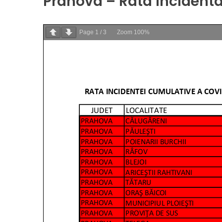
Prahova – Rata incidenta
Page
1
/
3
Zoom
100%