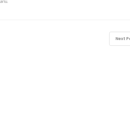
riu.
Next P