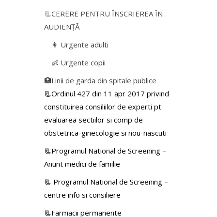
📃
CERERE PENTRU ÎNSCRIEREA ÎN
AUDIENŢĂ
👩 Urgente adulti
👶 Urgente copii
🏥Linii de garda din spitale publice
📃Ordinul 427 din 11 apr 2017 privind
constituirea consiliilor de experti pt
evaluarea sectiilor si comp de
obstetrica-ginecologie si nou-nascuti
📃Programul National de Screening –
Anunt medici de familie
📃
Programul National de Screening –
centre info si consiliere
📃Farmacii permanente