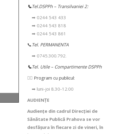
📞
Tel.DSPPh – Transilvaniei 2:
➡ 0244 543 433
➡ 0244 543 818
➡ 0244 543 861
📞
Tel. PERMANENTA
➡ 0745.300.792.
📞
Tel. Utile – Compartimente DSPPh
👩‍⚕️
Program cu publicul:
➡ luni-joi 8.30-12.00
AUDIENȚE
Audiențe din cadrul Direcţiei de
Sănătate Publică Prahova se vor
desfăşura în fiecare zi de vineri, în