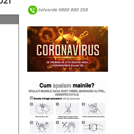
021
telverde 0800 800 358