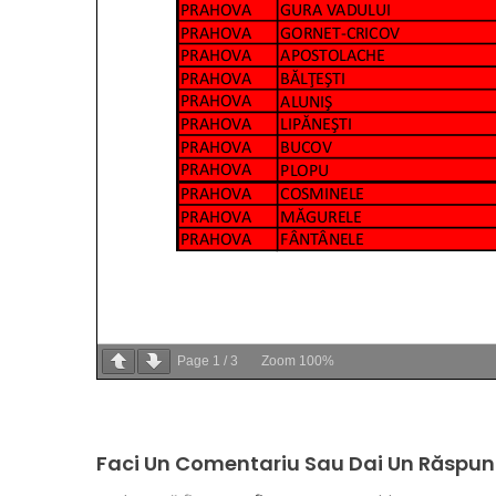
Page
1
/
3
Zoom
100%
Faci Un Comentariu Sau Dai Un Răspun