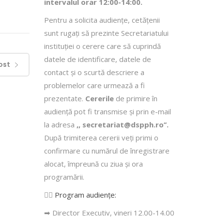
intervalul orar 12:00-14:00.
Pentru a solicita audienţe, cetăţenii
sunt rugaţi să prezinte Secretariatului
instituției o cerere care să cuprindă
datele de identificare, datele de
ost
contact şi o scurtă descriere a
problemelor care urmează a fi
prezentate.
Cererile
de primire în
audienţă pot fi transmise şi prin e-mail
la adresa
,, secretariat@dspph.ro’’.
După trimiterea cererii veţi primi o
confirmare cu numărul de înregistrare
alocat, împreună cu ziua şi ora
programării.
👩‍⚕️
Program audiențe
:
➡ Director Executiv, vineri 12.00-14.00